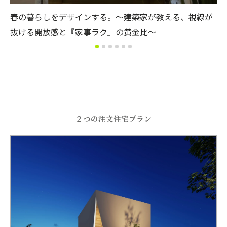
が
潤いと涼のひととき～建築家と紐解く、「ちょうどい
『
い」住まいの心地よさ～
る
２つの注文住宅プラン