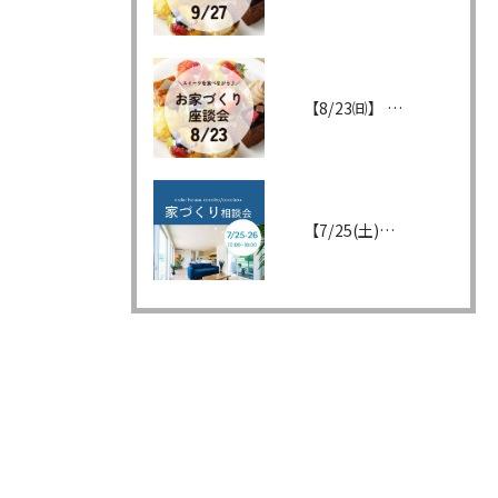
【8/23㈰】 「回遊動線と収納」の暮らし
【7/25(土)・26(日)】新築かリノベか。