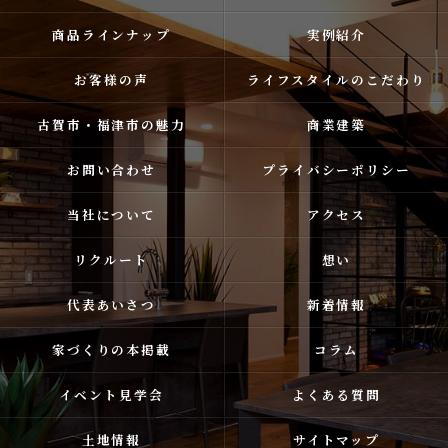
商品ラインナップ
実例紹介
お客様の声
ライフスタイルのこだわり
古賀市・福津市の魅力
商業建築
お問い合わせ
プライバシーポリシー
当社について
アクセス
リクルート
想い
代表あいさつ
新着情報
家づくりの本掲載
コラム
イベント見学会
よくある質問
土地情報
サイトマップ