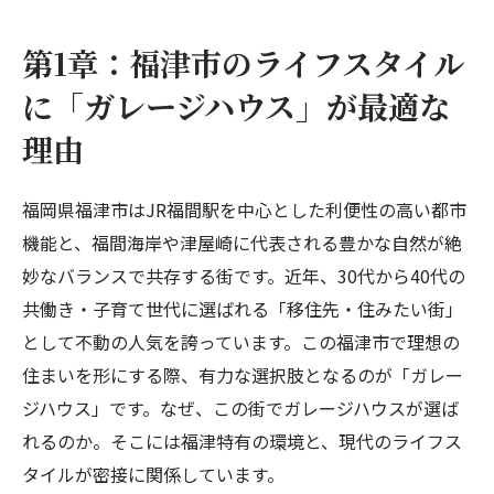
海に近い福津ならではの悩み「塩害」から
愛車を守る
第1章：福津市のライフスタイル
雨の日も安心。子育て世代に贈る「最短の
に「ガレージハウス」が最適な
帰宅動線」
理由
第2章：機能美を追求したガレージ設計のポイン
ト
福岡県福津市はJR福間駅を中心とした利便性の高い都市
リビングから愛車を身近に感じる「視覚的
機能と、福間海岸や津屋崎に代表される豊かな自然が絶
接続」
妙なバランスで共存する街です。近年、30代から40代の
健やかな暮らしを支える「空気環境と遮
共働き・子育て世代に選ばれる「移住先・住みたい街」
音」の配慮
として不動の人気を誇っています。この福津市で理想の
次世代のライフスタイルを見据えたインフ
住まいを形にする際、有力な選択肢となるのが「ガレー
ラ整備
ジハウス」です。なぜ、この街でガレージハウスが選ば
第3章：共働き世帯の家事を楽にする「ガレージ
れるのか。そこには福津特有の環境と、現代のライフス
×動線」の最適解
タイルが密接に関係しています。