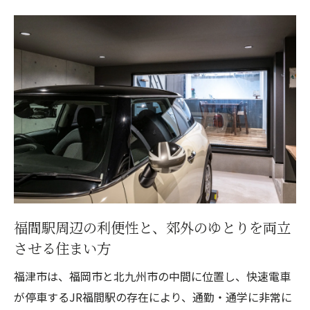
買い物帰りの負担を軽減する「キッチン直
結動線」
泥んこの靴も怖くない。土間収納と連携し
た「クリーン動線」
アウトドア用品の聖地に。DIYや収納を兼ね
た多機能空間
第4章：福津市の土地選びとガレージハウスの相
性
福間駅エリアの「限られた空間」を賢く活
用する
福間駅周辺の利便性と、郊外のゆとりを両立
津屋崎や郊外エリアで楽しむ「ゆとりある
させる住まい方
平屋ガレージ」
土地の「高低差」をデザインの味方につけ
福津市は、福岡市と北九州市の中間に位置し、快速電車
る
が停車するJR福間駅の存在により、通勤・通学に非常に