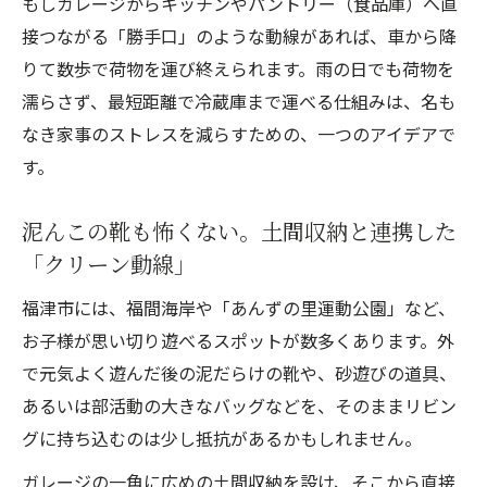
もしガレージからキッチンやパントリー（食品庫）へ直
接つながる「勝手口」のような動線があれば、車から降
りて数歩で荷物を運び終えられます。雨の日でも荷物を
濡らさず、最短距離で冷蔵庫まで運べる仕組みは、名も
なき家事のストレスを減らすための、一つのアイデアで
す。
泥んこの靴も怖くない。土間収納と連携した
「クリーン動線」
福津市には、福間海岸や「あんずの里運動公園」など、
お子様が思い切り遊べるスポットが数多くあります。外
で元気よく遊んだ後の泥だらけの靴や、砂遊びの道具、
あるいは部活動の大きなバッグなどを、そのままリビン
グに持ち込むのは少し抵抗があるかもしれません。
ガレージの一角に広めの土間収納を設け、そこから直接