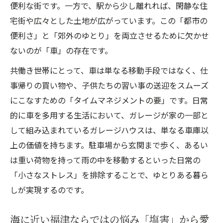
便利な街です。一方で、駅から少し離れれば、閑静な住
第5章：安心を支える「耐震性」と「大空間」の
宅街や広々とした土地が広がっています。この「都市の
両立
便利さ」と「郊外のゆとり」を両立させるために欠かせ
大きな開口部がもたらす設計上の工夫
ないのが「車」の存在です。
自由な空間づくりを支える「構法」の選択
共働き世帯にとって、車は単なる移動手段ではなく、仕
家族の命を守るための「目に見えない計算
事帰りの買い物や、子供たちの習い事の送迎をスムーズ
第6章：福津市で愛される「資産価値の高い」家
にこなすための「タイムマネジメントの要」です。日常
づくり
的に車を多用する生活において、ガレージが家の一部と
経年変化を楽しむ外装材の選び方
して組み込まれているガレージハウスは、単なる車庫以
周辺環境と調和するデザインの重要性
上の価値を持ちます。駐車場から玄関まで歩く、あるい
ライフスタイルに寄り添う「対話」から生
は重い荷物を持って雨の中を移動するといった日常の
まれる家
「小さなストレス」を排除することで、ゆとりある暮ら
しが実現するのです。
海に近い福津ならではの悩み「塩害」から愛