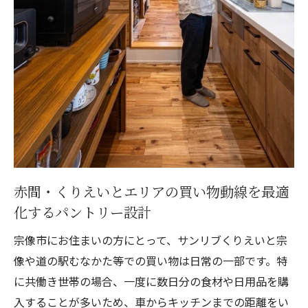
第5章：宗像の土地形状を活かす！「外周り家
事」を楽にする設計の工夫
福津・宗像の強い風を計算に入れた「目隠
しフェンス」と物干し位置
庭の手入れを最小限にする「機能的エクス
テリア」の選び方
週末の洗車やアウトドア用品の手入れをス
ムーズにする屋外水栓の配置
第6章：一級建築士が考える「本当に家事が楽な
赤間・くりえいとエリアの買い物動線を最適
家」の共通点
化するパントリー設計
ライフスタイルの変化に追従する「余白」
宗像市にお住まいの方にとって、サンリブくりえいと宗
のある間取り
像や道の駅むなかた等での買い物は日常の一部です。特
自然光と通風が「家事のやる気」を左右す
に共働き世帯の場合、一度に数日分の食材や日用品を購
る心理的設計
入することが多いため、車からキッチンまでの距離をい