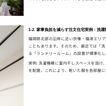
4-2. 共働き夫婦に最適な動線設計：ダブル洗面
4-3. 家事分担が進む動線づくりのヒント
4-4. 帰宅後家事が時短できる注文住宅の特徴
4-5. 家事負担を軽減する最新設備と間取りの相乗効果
1-2. 家事負担を減らす注文住宅実例：洗
5. 自由設計だからできる「一生モノ」の家事ラク動線
福岡県北部の沿岸に近い宗像・福津エリア
5-1. 柔軟な自由設計で理想の家事動線を実現
こともあります。そのため、最近では「洗
5-2. 注文住宅の自由設計でストレスフリー動線
る「ランドリールーム」の設置が標準化し
5-3. ライフスタイルに合わせたカスタマイズ
実例: 洗濯機横に室内干しスペースを設
5-4. 自由設計ならではの家事ラク間取り事例
を配置。これにより、乾いた服を各部屋に
5-5. 理想を叶える家事動線提案
6. まとめ：変更に強い間取りが将来の家事負担も減らす
6-1. 変更対応力の高い注文住宅の利点
6-2. 家族変化に強い動線設計