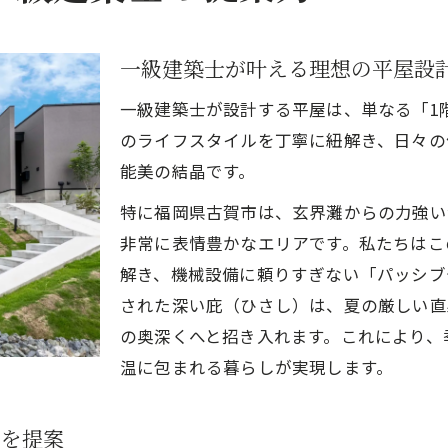
平屋の魅力を引き出す「内と外」の設計思想
古賀市の風景を室内に取り込む「借景」の技術
一級建築士が叶える理想の平屋設
光と風の通り道をデザインする
家族の成長と共に歩む「平屋の可変性」
一級建築士が設計する平屋は、単なる「1
ライフステージの変化に対応する「余白」の設計
のライフスタイルを丁寧に紐解き、日々の
能美の結晶です。
バリアフリーを超えた「ユニバーサルデザイン」
一級建築士が重視する平屋の動線と配置
特に福岡県古賀市は、玄界灘からの力強い
非常に表情豊かなエリアです。私たちはこ
「名もなき家事」をゼロにする究極のワークフロー
解き、機械設備に頼りすぎない「パッシブ
プライバシーとコミュニケーションの黄金比
された深い庇（ひさし）は、夏の厳しい直
土地選びから始まる、平屋成功へのプロセス
の奥深くへと招き入れます。これにより、
古賀市の土地特性を読み解く
温に包まれる暮らしが実現します。
構造と断熱、目に見えない部分への投資
一級建築士事務所と叶える「本物」の家づくり
ンを提案