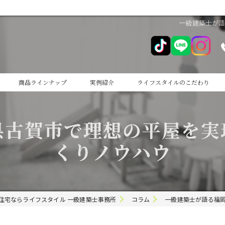
一級建築士が
商品ラインナップ
実例紹介
ライフスタイルのこだわり
cocoiro
県古賀市で理想の平屋を実
cocoiro+
くりノウハウ
住宅ならライフスタイル 一級建築士事務所
コラム
一級建築士が語る福