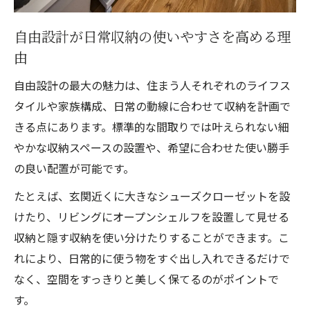
子育てが楽しくなる収納工夫と自由設計の
自由設計が日常収納の使いやすさを高める理
技
由
家事負担を軽減する自由設計収納のコツ
自由設計の最大の魅力は、住まう人それぞれのライフス
快適空間をつくる自由設計収納の発想法
タイルや家族構成、日常の動線に合わせて収納を計画で
間取り工夫で叶う美しい収納空間提案
きる点にあります。標準的な間取りでは叶えられない細
自由設計で美しい収納間取りを実現する方
やかな収納スペースの設置や、希望に合わせた使い勝手
法
の良い配置が可能です。
限られた空間を有効活用する収納設計の工
たとえば、玄関近くに大きなシューズクローゼットを設
夫
けたり、リビングにオープンシェルフを設置して見せる
生活感を隠す自由設計収納のレイアウト術
収納と隠す収納を使い分けたりすることができます。こ
美観と機能性を両立する自由設計収納空間
れにより、日常的に使う物をすぐ出し入れできるだけで
間取り変更で生まれる新しい収納スペース
なく、空間をすっきりと美しく保てるのがポイントで
福津市ならではの自然と共生収納アイデア
す。