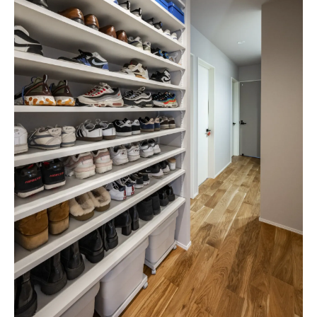
コミュニケーションが深まる収納アイデア
理想の住まいは収納計画から始まる
自由設計で叶える理想収納の基本ポイント
初期計画が収納の使い勝手を左右する理由
動線と収納のバランス設計で快適な住まい
に
暮らしにフィットする自由設計収納の進め
方
失敗しない収納計画の自由設計ステップ
暮らしやすさ追求の自由設計ヒント集
自由設計で暮らしやすさを最大化する収納
術
生活導線を意識した収納の自由設計ポイン
ト