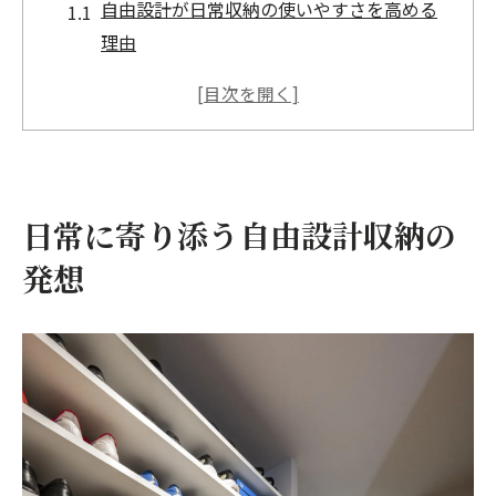
自由設計が日常収納の使いやすさを高める
理由
ライフスタイルに応じた柔軟な収納配置の
工夫
家族の変化に合わせる自由設計の収納術
自由設計で叶える効率的な動線と収納空間
日常に寄り添う自由設計収納の
日常動作を快適にする自由設計収納の発想
法
発想
家族に合わせた福津市の快適収納術
自由設計で家族構成に最適な収納を実現
子育て世代が喜ぶ使いやすい収納デザイン
家族の趣味や生活動線を考えた収納提案
成長に合わせて変化する自由設計収納の魅
力