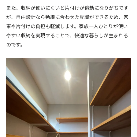
自然を感じる自由設計収納の心地よさとは
また、収納が使いにくいと片付けが億劫になりがちです
光と風を活かした自由設計収納の工夫
が、自由設計なら動線に合わせた配置ができるため、家
四季に寄り添う自由設計収納プランの提案
事や片付けの負担も軽減します。家族一人ひとりが使い
やすい収納を実現することで、快適な暮らしが生まれる
自然素材を使った自由設計収納の魅力
のです。
福津市の景色と調和する収納デザイン