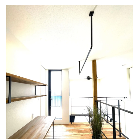
成長に合わせて変化できる家事動線のポイ
ント
北九州市の子育て世帯に人気の間取り実例
家事ラクを実現する収納と動線の連携法
一級建築士視点で見る暮らしやすい動線作り
暮らしやすさを追求した一級建築士の動線
設計
日常の動きを活かす家事動線の最適化テク
ニック
北九州市で人気の快適動線を一級建築士が
解説
注文住宅における動線設計の落とし穴と対
策
家事効率と快適性を両立する間取りの工夫