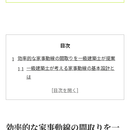
目次
効率的な家事動線の間取りを一級建築士が提案
一級建築士が考える家事動線の基本設計と
は
北九州市で叶える効率的な家事間取りのポ
イント
注文住宅に活かす一級建築士の動線最適化
術
家事効率を高める動線配置の具体的な工夫
効率的な家事動線の間取りを一