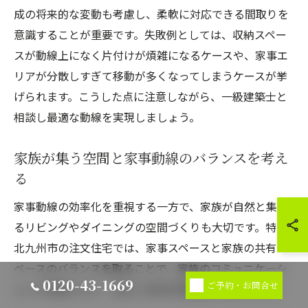
成の将来的な変動も考慮し、柔軟に対応できる間取りを
意識することが重要です。失敗例としては、収納スペー
スが動線上になく片付けが煩雑になるケースや、家事エ
リアが分散しすぎて移動が多くなってしまうケースが挙
げられます。こうした点に注意しながら、一級建築士と
相談し最適な動線を実現しましょう。
家族が集う空間と家事動線のバランスを考え
る
家事動線の効率化を重視する一方で、家族が自然と集ま
るリビングやダイニングの空間づくりも大切です。特に
北九州市の注文住宅では、家事スペースと家族の共有ス
ペースのバランスを取ることで、家族のコミュニケーシ
0120-43-1669
ご予約・お問合せ
ョンが活発になり、住まい全体の満足度が高まります。