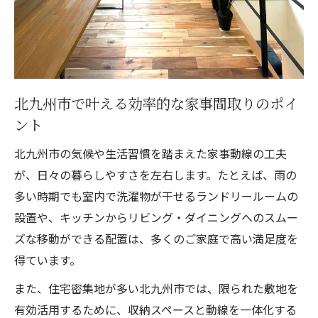
収納も考慮した家事効率向上の設計アイデア
一級建築士が考える収納と家事動線の関係
性
家事効率化に欠かせない収納設計のコツ
北九州市で叶える効率的な家事間取りのポイ
北九州市で実践される収納連動型動線の実
ント
例
北九州市の気候や生活習慣を踏まえた家事動線の工夫
注文住宅で叶えるスッキリ収納と家事ラク
が、日々の暮らしやすさを左右します。たとえば、雨の
動線
多い時期でも室内で洗濯物が干せるランドリールームの
散らからない家を実現する収納動線の工夫
設置や、キッチンからリビング・ダイニングへのスムー
ズな移動ができる配置は、多くのご家庭で高い満足度を
得ています。
また、住宅密集地が多い北九州市では、限られた敷地を
有効活用するために、収納スペースと動線を一体化する