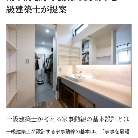
例
級建築士が提案
暮らしやすさ重視の間取りを一級建築士が
解説
共働き家庭も安心の家事ラク設計ポイント
共働き世帯に最適な一級建築士の家事動線
設計
家事時間を短縮するための間取りアイデア
集
一級建築士が提案する子育てと両立しやす
い動線
生活リズムを考慮した注文住宅の動線設計
法
一級建築士が考える家事動線の基本設計とは
森崎建築設計事務所の家事ラク事例を紹介
一級建築士が設計する家事動線の基本は、「家事を最短
家事が楽になる動線設計とは何かを深掘り