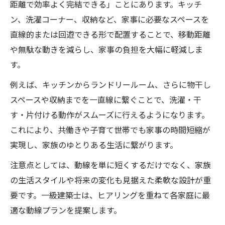
距離で効率よく完結できる」ことにあります。キッチ
一級建築士が重視する家事ラク動線の要素
ン、洗濯コーナー、収納など、家事に必要なスペースを
とは
直線的または回遊できる形で配置することで、移動距離
洗濯や調理が楽になる動線の仕組みを解説
や無駄な動きを減らし、家事の負担を大幅に軽減しま
北九州市の実例に学ぶストレスフリー動線
す。
設計
例えば、キッチンからランドリールーム、さらに物干し
注文住宅で取り入れたい家事動線の最新ト
スペースや収納までを一直線に繋ぐことで、洗濯・干
レンド
す・片付ける動作がスムーズに行えるようになります。
家族構成に合わせた動線のカスタマイズ方
これにより、共働きや子育て世帯でも家事の時間短縮が
法
実現し、家族のゆとりある生活に繋がります。
子育て世帯の理想を叶える家事動線の工夫
注意点としては、動線を単に短くするだけでなく、家族
一級建築士が提案する子育て家庭の動線設
の生活スタイルや将来の変化も見据えた柔軟な設計が重
計術
要です。一級建築士は、ヒアリングを重ねて各家庭に最
家族が集う空間と家事動線のバランスを考
適な動線プランを提案します。
える