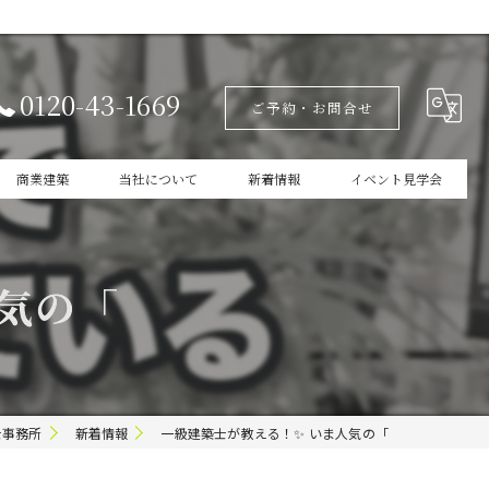
0120-43-1669
ご予約・お問合せ
商業建築
当社について
新着情報
イベント見学会
設計
家づくりの本掲載
気の「
新築
商業建築
ガレージ
士事務所
新着情報
一級建築士が教える！✨ いま人気の「
インテリア