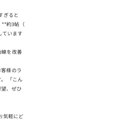
りすぎると
**約3帖（
しています
動線を改善
お客様のラ
。 「こん
要望、ぜひ
らお気軽にど