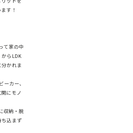
メリットを
います！
って家の中
からLDK
に分かれま
ベビーカー、
玄関にモノ
前に収納・脱
持ち込まず