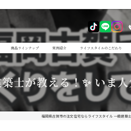
商品ラインナップ
実例紹介
ライフスタイルのこだわり
cocoiro
建築士が教える！✨ いま人
cocoiro+
福岡県古賀市の注文住宅ならライフスタイル 一級建築