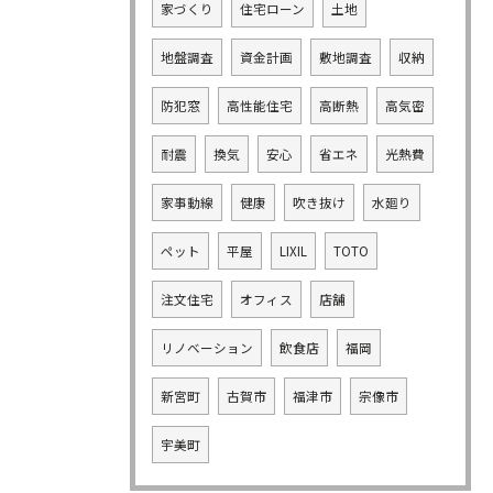
家づくり
住宅ローン
土地
地盤調査
資金計画
敷地調査
収納
防犯窓
高性能住宅
高断熱
高気密
耐震
換気
安心
省エネ
光熱費
家事動線
健康
吹き抜け
水廻り
ペット
平屋
LIXIL
TOTO
注文住宅
オフィス
店舗
リノベーション
飲食店
福岡
新宮町
古賀市
福津市
宗像市
宇美町