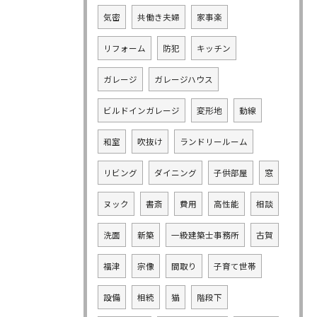
気密
共働き夫婦
家事楽
リフォーム
防犯
キッチン
ガレージ
ガレージハウス
ビルドインガレージ
変形地
動線
和室
吹抜け
ランドリールーム
リビング
ダイニング
子供部屋
窓
ヌック
書斎
費用
高性能
相談
洗面
新築
一級建築士事務所
古賀
福津
宗像
間取り
子育て世帯
設備
相続
猫
階段下