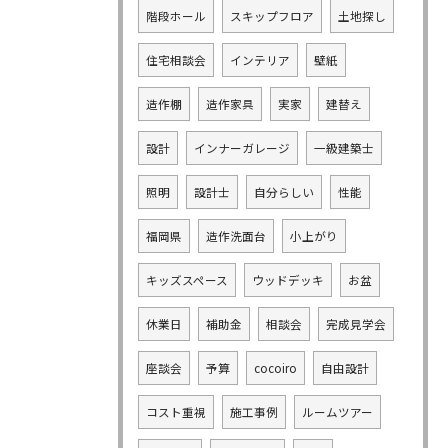
階段ホール
スキップフロア
土地探し
住宅相談会
インテリア
壁紙
造作棚
造作家具
実家
建替え
設計
インナーガレージ
一級建築士
照明
設計士
自分らしい
性能
福岡県
造作洗面台
小上がり
キッズスペース
ウッドデッキ
お盆
休業日
補助金
相談会
完成見学会
座談会
予算
cocoiro
自由設計
コスト重視
施工事例
ルームツアー