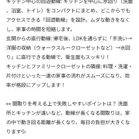
キッチン中心の回遊動線: キッチンを中心に水回り（洗面
、浴室、トイレ）をコンパクトにまとめ、どこからでも
アクセスできる「回遊動線」を設計。ムダな動きをなく
し、家事の時間を短縮します。
玄関からの直行動線: 帰宅後、LDKを通らずに「手洗い→
洋服の収納（ウォークスルークローゼットなど）→水回
り」に直行できる動線で、衛生面もスッキリ！
キッチンとファミリークローゼットの隣接: 料理・洗濯・
片付けといった一連の家事の流れがスムーズになり、効
率が格段にアップします！
👀 間取りを考える上で失敗しやすいポイントは？ 洗面
所とキッチンが遠いなど、動線が長くなる間取りは、家
の中で動き回る距離が長くなり、毎日の負担が大きくな
ります💦