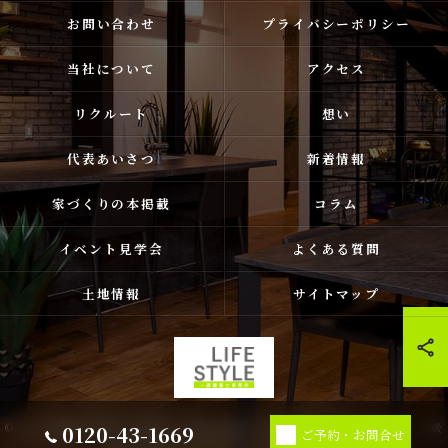
お問い合わせ
プライバシーポリシー
当社について
アクセス
リクルート
想い
代表あいさつ
新着情報
家づくりの本掲載
コラム
イベント見学会
よくある質問
土地情報
サイトマップ
0120-43-1669
© 2026 福岡県古賀市❘福津市❘宗像市❘新宮の注文住宅ならライフスタイル 一級
ご予約・お問合せ
建築士事務所 ALL RIGHTS RESERVED.