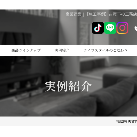
商業建築 | 【施工事例】古賀市の工
商品ラインナップ
実例紹介
ライフスタイルのこだわり
cocoiro
実例紹介
cocoiro+
福岡県古賀