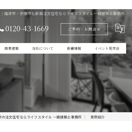
務店｜福津市・宗像市も新築注文住宅ならライフスタイル一級建築士事務所
0120-43-1669
ご予約・お問合せ
商業建築
当社について
新着情報
イベント見学会
設計
家づくりの本掲載
新築
商業建築
ガレージ
市の注文住宅ならライフスタイル 一級建築士事務所
実例紹介
インテリア