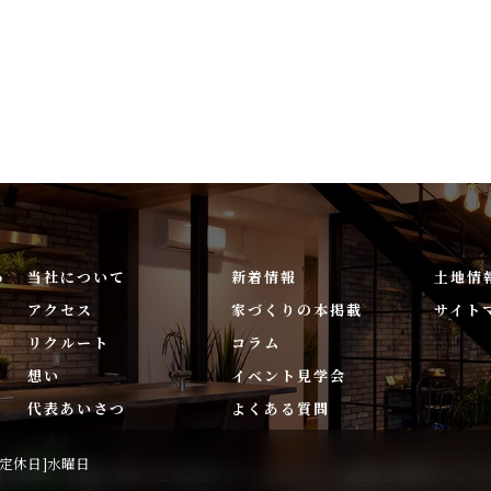
わ
当社について
新着情報
土地情
アクセス
家づくりの本掲載
サイト
リクルート
コラム
想い
イベント見学会
代表あいさつ
よくある質問
0[定休日]水曜日
賀市❘福津市❘宗像市❘新宮の注文住宅ならライフスタイル 一級建築士事務所 ALL RIGH