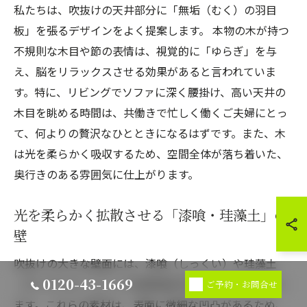
私たちは、吹抜けの天井部分に「無垢（むく）の羽目
板」を張るデザインをよく提案します。 本物の木が持つ
不規則な木目や節の表情は、視覚的に「ゆらぎ」を与
え、脳をリラックスさせる効果があると言われていま
す。特に、リビングでソファに深く腰掛け、高い天井の
木目を眺める時間は、共働きで忙しく働くご夫婦にとっ
て、何よりの贅沢なひとときになるはずです。また、木
は光を柔らかく吸収するため、空間全体が落ち着いた、
奥行きのある雰囲気に仕上がります。
光を柔らかく拡散させる「漆喰・珪藻土」の
壁
吹抜けの大きな壁面には、漆喰（しっくい）や珪藻土
0120-43-1669
（けいそうど）といった自然由来の塗り壁材が適してい
ご予約・お問合せ
ます。これらの素材は、表面に微細な凹凸があるため、