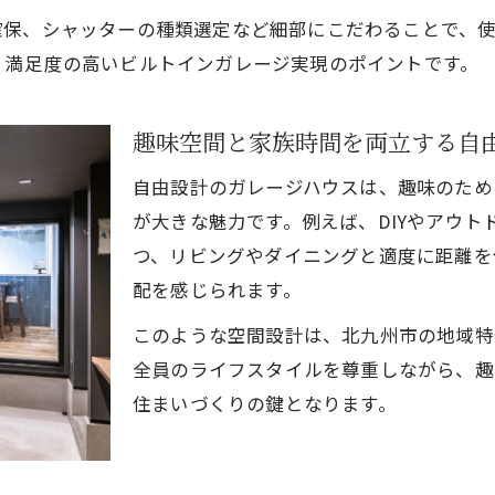
確保、シャッターの種類選定など細部にこだわることで、
家族と趣味を楽しめる自由設計ガレージの設計例
、満足度の高いビルトインガレージ実現のポイントです。
自由設計で実現する快適ガレージ空間の秘訣
趣味と暮らしが調和するガレージハウスの秘密
趣味空間と家族時間を両立する自
自由設計で趣味空間と居住空間を両立する方法
快適な暮らしを支える自由設計ガレージの工夫
自由設計のガレージハウスは、趣味のため
が大きな魅力です。例えば、DIYやアウ
家族の趣味に合わせた自由設計ガレージの魅力
つ、リビングやダイニングと適度に距離を
自由設計でガレージハウスの生活動線を最適化
配を感じられます。
多様な趣味を叶える自由設計ガレージハウス提案
このような空間設計は、北九州市の地域特
賃貸ガレージハウスと注文住宅の違いを徹底比較
全員のライフスタイルを尊重しながら、趣
自由設計で差が出る賃貸と注文ガレージハウスの特
住まいづくりの鍵となります。
ビルトインガレージの自由設計が生む満足度の違い
賃貸ガレージハウスと自由設計注文住宅の魅力比較
自由設計の有無で変わるガレージ空間の使い方