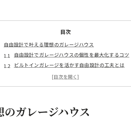
目次
自由設計で叶える理想のガレージハウス
自由設計でガレージハウスの個性を最大化するコツ
ビルトインガレージを活かす自由設計の工夫とは
趣味空間と家族時間を両立する自由設計の魅力
将来も快適に過ごせる自由設計ガレージの考え方
自由設計で叶えるガレージハウスの理想的動線
ガレージが広がる自由な住まいの魅力を探る
想のガレージハウス
自由設計で広がる多目的ガレージの活用提案
車好きも満足の自由設計ガレージ空間の特徴