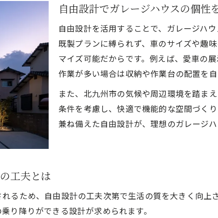
自由設計でガレージハウスの個性
家族の夢を叶える自由設計住まいの新提案
自由設計で趣味も仕事も両立できる住まいづくり
自由設計を活用することで、ガレージハウ
北九州で自由設計ガレージハウスが選ばれる理由
既製プランに縛られず、車のサイズや趣味
マイズ可能だからです。例えば、愛車の展
ビルトインガレージを自由設計で実現する方法
作業が多い場合は収納や作業台の配置を自
自由設計で叶えるビルトインガレージの設計術
また、北九州市の気候や周辺環境を踏まえ
暮らしと趣味が融合する自由設計のポイント
条件を考慮し、快適で機能的な空間づくり
自由設計でシャッター付きガレージを実現する方法
兼ね備えた自由設計が、理想のガレージハ
将来の変化に対応できる自由設計ガレージの秘訣
北九州でビルトインガレージを建てる自由設計の魅
車好きにおすすめの多目的ガレージ空間設計術
計の工夫とは
自由設計で叶える多目的ガレージの理想形
されるため、自由設計の工夫次第で生活の質を大きく向上
DIYとアウトドア両立の自由設計ガレージ活用法
の乗り降りができる設計が求められます。
車愛好家が満足する自由設計ガレージのコツ