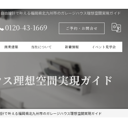
自由設計で叶える福岡県北九州市のガレージハウス理想空間実現ガイド
0120-43-1669
ご予約・お問合せ
商業建築
当社について
新着情報
イベント見学会
設計
家づくりの本掲載
ウス理想空間実現ガイド
新築
商業建築
ガレージ
設計で叶える福岡県北九州市のガレージハウス理想空間実現ガイド
インテリア