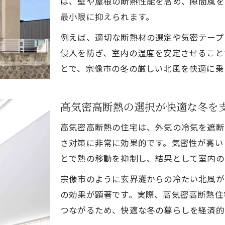
は、壁や屋根の断熱性能を高め、隙間風を
高性能住宅は玄界灘の寒風から家を守る
最小限に抑えられます。
高気密高断熱住宅で北風の冷気をシャットアウト
例えば、適切な断熱材の選定や気密テープ
高性能住宅が叶える冬の温かい室内環境
侵入を防ぎ、室内の温度を安定させること
玄界灘の冷たい風に負けない断熱技術とは
とで、宗像市の冬の厳しい北風を快適に乗
高性能住宅で冷暖房効率も大幅アップ
快適と省エネ両立へ向けた断熱性能の工夫
高気密高断熱の選択が快適な冬を
高性能住宅の断熱性能が省エネを実現する
高気密高断熱の住宅は、外気の冷気を遮断
高気密高断熱の工夫で光熱費を抑える仕組み
さ対策に非常に効果的です。気密性が高い
快適な冬を叶える断熱技術の最新トレンド
とで熱の移動を抑制し、結果として室内の
高性能住宅なら健康と経済性も両立可能
宗像市のように玄界灘からの冷たい北風が
省エネ住宅を選ぶ際の断熱性能チェック法
の効果が顕著です。実際、高気密高断熱住
家計に優しい高性能住宅の光熱費削減術
つながるため、快適な冬の暮らしを経済的
高性能住宅で無理なく光熱費を節約する方法