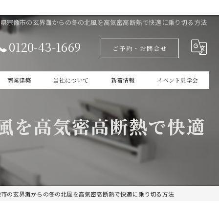
岡県宗像市の玄界灘からの冬の北風を高気密高断熱で快適に乗り切る方法
0120-43-1669
ご予約・お問合せ
商業建築
当社について
新着情報
イベント見学会
設計
家づくりの本掲載
風を高気密高断熱で快適
新築
商業建築
ガレージ
像市の玄界灘からの冬の北風を高気密高断熱で快適に乗り切る方法
インテリア