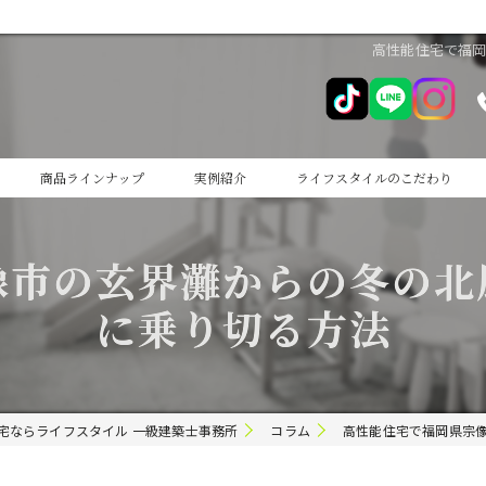
高性能住宅で福
商品ラインナップ
実例紹介
ライフスタイルのこだわり
cocoiro
像市の玄界灘からの冬の北
cocoiro+
に乗り切る方法
宅ならライフスタイル 一級建築士事務所
コラム
高性能住宅で福岡県宗