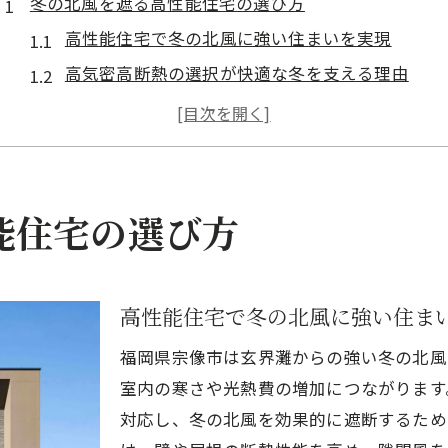
冬の北風を遮る高性能住宅の選び方
高性能住宅で冬の北風に強い住まいを実現
高気密高断熱の選択が快適な冬を支える理由
北風対策に必須な高性能住宅の断熱構造とは
高性能住宅の特徴と選び方のポイントを徹底解説
高気密高断熱住宅で快適性と省エネを両立しよう
高気密高断熱で叶える宗像市の快適な家づくり
能住宅の選び方
高性能住宅が宗像市の冬を快適にする理由
高気密高断熱設計で叶える暖かな住空間
高性能住宅で冬の北風に強い住ま
高性能住宅の断熱性能が快適な暮らしを支える
宗像市の気候に最適な高気密高断熱住宅計画
福岡県宗像市は玄界灘からの強い冬の北風
高性能住宅なら家族の健康も守れる設計に
室内の寒さや光熱費の増加につながります
対応し、冬の北風を効果的に遮断するため
玄界灘からの寒風対策なら高性能住宅が最適