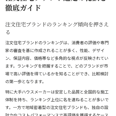
は
徹底ガイド
後悔しない注文住宅ブランド選びのコツ
理想の家づくりへ 注文住宅ブランド比較術
注文住宅ブランドのランキング傾向を押さえ
注文住宅ブランド比較で重視すべき性能と
る
は
注文住宅ブランドのランキングは、消費者の評価や専門
デザイン性で選ぶ注文住宅ブランドの魅力
家の審査を基に作成されることが多く、性能、デザイ
注文住宅ブランドの保証やサポート体制を
ン、保証内容、価格帯など多角的な視点が反映されてい
比較
ます。ランキングを把握することで、どのブランドが市
注文住宅ブランド一覧を活用した選び方
場で高い評価を得ているかを知ることができ、比較検討
プロが選ぶ注文住宅ブランド比較のポイン
の第一歩となります。
ト
特に大手ハウスメーカーは安定した品質と全国的な施工
注文住宅選びで後悔しないためのポイント
体制を持ち、ランキング上位に名を連ねることが多いで
注文住宅ブランド選びで失敗しやすい注意
す。一方で地域密着型の注文住宅ブランドも、独自の設
点
計力やコストパフォーマンスで高評価を獲得するケース