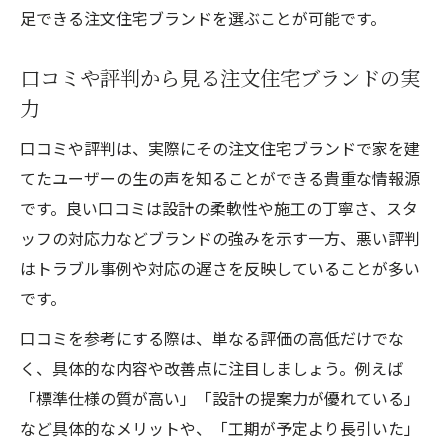
注文住宅ブランドごとの性能比較ポイント
足できる注文住宅ブランドを選ぶことが可能です。
デザイン性が高い注文住宅ブランドの魅力
注文住宅ブランドの耐震性と断熱性を徹底
口コミや評判から見る注文住宅ブランドの実
比較
力
注文住宅ブランドの外観デザインの違い
口コミや評判は、実際にその注文住宅ブランドで家を建
注文住宅ブランドが提案する快適な暮らし
てたユーザーの生の声を知ることができる貴重な情報源
注文住宅ブランドの評判をチェックしよう
です。良い口コミは設計の柔軟性や施工の丁寧さ、スタ
ッフの対応力などブランドの強みを示す一方、悪い評判
注文住宅ブランドの口コミと評判の活用法
はトラブル事例や対応の遅さを反映していることが多い
注文住宅ブランドランキングから読み解く
です。
傾向
口コミを参考にする際は、単なる評価の高低だけでな
注文住宅ブランドのメリットとデメリット
く、具体的な内容や改善点に注目しましょう。例えば
注文住宅ブランド比較時に役立つ体験談
「標準仕様の質が高い」「設計の提案力が優れている」
注文住宅ブランドの評価が高いポイント
など具体的なメリットや、「工期が予定より長引いた」