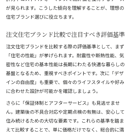
やめた方がいいハウスメーカーの見極め方
が見られます。こうした傾向を理解することが、理想の
注文住宅ブランドの違いとリスク回避策
住宅ブランド選びに役立ちます。
口コミを活用した注文住宅ブランドの選び
注文住宅ブランド比較で注目すべき評価基準
方
注文住宅ブランドで後悔しない判断基準
注文住宅ブランドを比較する際の評価基準として、まず
「住宅の性能」が挙げられます。耐震性や断熱性能、気
あなたに合う注文住宅ブランドとは何か
密性など住宅の基本性能は長期にわたる快適な暮らしの
ライフスタイル別注文住宅ブランドの選び
基盤となるため、重視すべきポイントです。次に「デザ
方
インの自由度」も重要で、個々のライフスタイルや好み
注文住宅ブランドごとの特徴や強みを知る
に合わせた設計が可能かを確認しましょう。
注文住宅ブランドが合う人の傾向とは
さらに「保証体制とアフターサービス」も見逃せませ
注文住宅ブランド選びで重視したい条件
ん。建築後の不具合対応や定期点検の有無は、安心して
注文住宅ブランドの設計自由度を比較する
住み続けるための大切な要素です。これらの基準を踏ま
性能とデザインで選ぶ注文住宅ブランド
えて比較することで、単に価格だけでなく、総合的に満