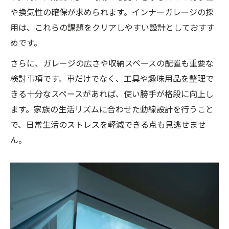
中古物件の家づくりで重視したいリフォー
や換気性の確保が求められます。インナーガレージの採
ムと改装
用は、これらの課題をクリアしやすい設計としておすす
賃貸と購入で異なる家づくりの選択基準
めです。
ガレージハウス購入時に役立つ家づくりチ
さらに、ガレージの広さや収納スペースの配置も重要な
ェック項目
検討事項です。車だけでなく、工具や趣味用品を整理で
愛車を守る家づくり実践例とリアルな体験談
きる十分なスペースがあれば、使い勝手が格段に向上し
家づくりで叶えた愛車保管の工夫と実践例
ます。家族の生活リズムに合わせた動線設計を行うこと
で、日常生活のストレスを軽減できる点も見逃せませ
実際の家づくり体験談から学ぶガレージハ
ん。
ウスの工夫
ガレージハウス住まい手の家づくりポイン
ト共有
愛車を守る防犯対策と家づくりの実践方法
家づくりの失敗例から学ぶガレージ設計の
注意点