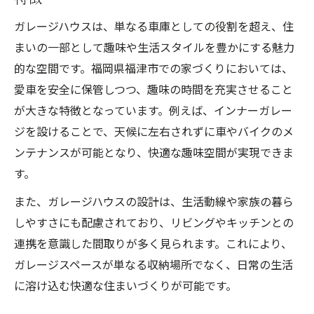
スの活用法
ガレージハウスは、単なる車庫としての役割を超え、住
ガレージハウスを建てるなら知っておきたい設
まいの一部として趣味や生活スタイルを豊かにする魅力
計要素
的な空間です。福岡県福津市での家づくりにおいては、
家づくりで失敗しないガレージハウス設計
愛車を安全に保管しつつ、趣味の時間を充実させること
の基本
が大きな特徴となっています。例えば、インナーガレー
ビルトインガレージや動線を考慮した家づ
ジを設けることで、天候に左右されずに車やバイクのメ
くり設計術
ンテナンスが可能となり、快適な趣味空間が実現できま
ガレージハウス設計で重視すべき間取りや
す。
収納のコツ
また、ガレージハウスの設計は、生活動線や家族の暮ら
断熱やセキュリティにも配慮した家づくり
しやすさにも配慮されており、リビングやキッチンとの
の工夫
連携を意識した間取りが多く見られます。これにより、
愛車を守る家づくりの設計ポイントとは
ガレージスペースが単なる収納場所でなく、日常の生活
ビルトインガレージのある家づくりの魅力とは
に溶け込む快適な住まいづくりが可能です。
家づくりで人気のビルトインガレージの利