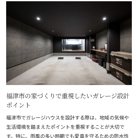
点を解説
ガレージハウスに適したビルトイン設計の
実例紹介
家づくりで叶えるビルトインガレージの快
適生活
ビルトインガレージで趣味も家族も充実さ
せるコツ
防犯性と利便性を両立する家づくりのポイ
ント
中古や建売ガレージハウス選びのコツ
福津市の家づくりで重視したいガレージ設計
家づくり視点で考える中古ガレージハウス
ポイント
の見極め方
福津市でガレージハウスを設計する際は、地域の気候や
建売ガレージハウスを選ぶ際の注意点と家
生活環境を踏まえたポイントを重視することが大切で
づくりポイント
す。特に、雨風の多い時期でも愛車を守るための防水性