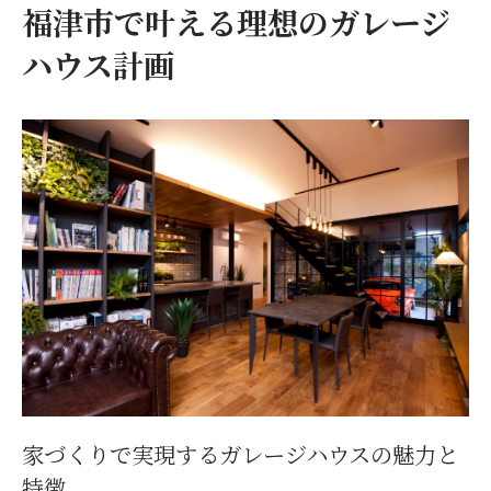
ガレージハウス計画時に考慮したい暮らし
福津市で叶える理想のガレージ
やすさの秘訣
ハウス計画
ガレージハウスと家づくりの相乗効果で快
適生活を実現
家づくりで楽しむ趣味と暮らしの両立術
趣味を満喫できる家づくりのプランニング
方法
ガレージハウスで叶える車やバイクの理想
空間
家族と趣味が共存する家づくりのヒントと
工夫
趣味と暮らしを両立させる収納や動線設計
の重要性
家づくりで実現するガレージハウスの魅力と
家づくりで実現する快適なガレージスペー
特徴