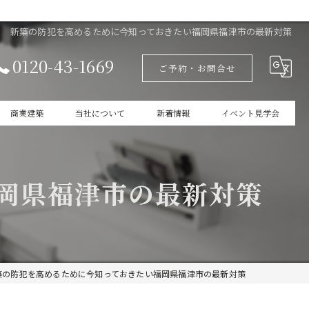
新築の防犯を高めるために今知っておきたい福岡県福津市の最新対策
0120-43-1669
ご予約・お問合せ
商業建築
当社について
新着情報
イベント見学会
設計
家づくりの本掲載
岡県福津市の最新対策
新築
商業建築
ガレージ
築の防犯を高めるために今知っておきたい福岡県福津市の最新対策
インテリア