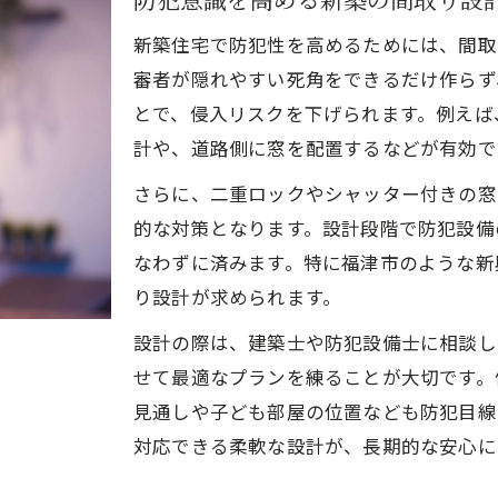
地域コミュニティと連携した新築防犯の方法
新築住宅で防犯性を高めるためには、間取
新築で重視すべき周辺環境と防犯の関係性
審者が隠れやすい死角をできるだけ作らず
地域の情報収集が新築防犯を強化する理由
とで、侵入リスクを下げられます。例えば
新築における防犯活動への参加と効果
計や、道路側に窓を配置するなどが有効で
暮らしを守る新築住宅の防犯プラン実例
さらに、二重ロックやシャッター付きの窓
新築ならではの防犯プラン実例と特徴
的な対策となります。設計段階で防犯設備
実際に効果があった新築住宅の防犯対策
なわずに済みます。特に福津市のような新
り設計が求められます。
防犯と暮らしやすさを両立した新築の工夫
専門家がすすめる新築防犯の組み合わせ術
設計の際は、建築士や防犯設備士に相談し
新築住宅の防犯実践例から学ぶポイント
せて最適なプランを練ることが大切です。
見通しや子ども部屋の位置なども防犯目線
対応できる柔軟な設計が、長期的な安心に