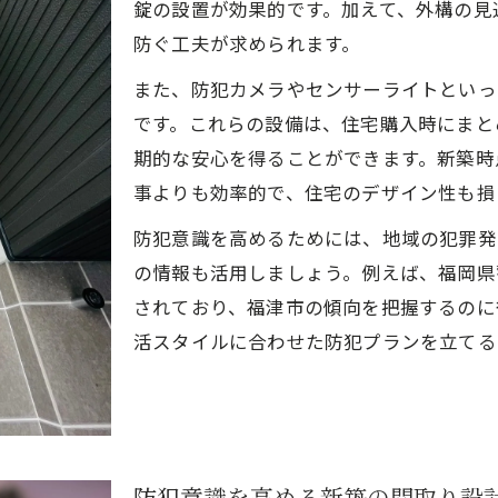
錠の設置が効果的です。加えて、外構の見
新築防犯のための窓や玄関の強化アイデア
防ぐ工夫が求められます。
侵入経路を減らす新築の間取りポイント
また、防犯カメラやセンサーライトといっ
死角を作らない新築外構づくりの工夫
です。これらの設備は、住宅購入時にまと
新築住宅で活かせる最新の侵入防止策
期的な安心を得ることができます。新築時
センサーライトなど新築向け設備の活用法
事よりも効率的で、住宅のデザイン性も損
空き巣対策なら今注目の最新技術をチェック
防犯意識を高めるためには、地域の犯罪発
空き巣対策に活躍する新築の最新防犯技術
の情報も活用しましょう。例えば、福岡県
スマートホーム連携で高まる新築の防犯力
されており、福津市の傾向を把握するのに
新築で導入したい防犯センサーの種類と特徴
活スタイルに合わせた防犯プランを立てる
最新防犯システムが新築に与える安心感
新築住まいにおすすめの録画機能付き機器
地域特性を踏まえた安心な防犯対策の考え方
新築住宅と地域特性を活かした防犯対策
防犯意識を高める新築の間取り設