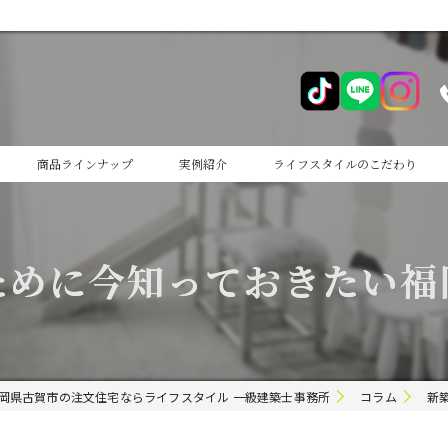
商品ラインナップ
実例紹介
ライフスタイルのこだわり
cocoiro
ために今知っておきたい福
cocoiro+
岡県古賀市の注文住宅ならライフスタイル 一級建築士事務所
コラム
新