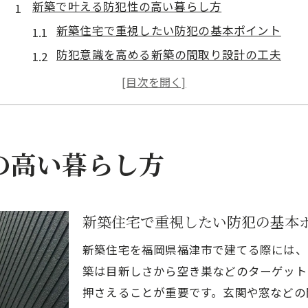
新築で叶える防犯性の高い暮らし方
新築住宅で重視したい防犯の基本ポイント
防犯意識を高める新築の間取り設計の工夫
新築の住まい選びで見逃せない防犯対策
安心を支える新築ならではの防犯設備とは
狙われやすい家の特徴と新築での対策法
防犯カメラ導入の効果と設置ポイント解説
の高い暮らし方
新築住宅に適した防犯カメラの選び方と効果
防犯カメラ設置で得られる安心のメリット
新築住宅で重視したい防犯の基本
新築ならではのカメラ設置場所の考え方
カメラ設置率と新築防犯の最新事情を解説
新築住宅を福岡県福津市で建てる際には、
防犯カメラの機能比較と新築導入のポイント
築は目新しさから空き巣などのターゲット
押さえることが重要です。玄関や窓などの
侵入被害を防ぐための住まいづくりのヒント