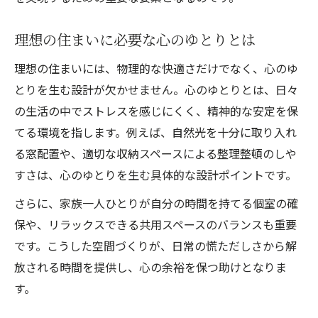
ストレスフリーな空間づくりのコツ
将来を見据えた注文住宅のゆとり設計
理想の住まいに必要な心のゆとりとは
家族の成長に合わせた柔軟な住まい提案
理想の住まいには、物理的な快適さだけでなく、心のゆ
安心と快適を両立する資金計画の工夫
とりを生む設計が欠かせません。心のゆとりとは、日々
注文住宅で無理のない資金計画を立てる
の生活の中でストレスを感じにくく、精神的な安定を保
てる環境を指します。例えば、自然光を十分に取り入れ
平和的な暮らしを守る予算配分の考え方
る窓配置や、適切な収納スペースによる整理整頓のしや
資金面の不安を減らす注文住宅の工夫
すさは、心のゆとりを生む具体的な設計ポイントです。
安心して長く住める家と資金計画の関係
さらに、家族一人ひとりが自分の時間を持てる個室の確
注文住宅の資金計画で気をつけるポイント
保や、リラックスできる共用スペースのバランスも重要
注文住宅の失敗を防ぐ環境づくりのコツ
です。こうした空間づくりが、日常の慌ただしさから解
注文住宅で後悔しないための環境選び
放される時間を提供し、心の余裕を保つ助けとなりま
平和的な生活を妨げる要因とその対策
す。
注文住宅の欠点を克服する実践ポイント