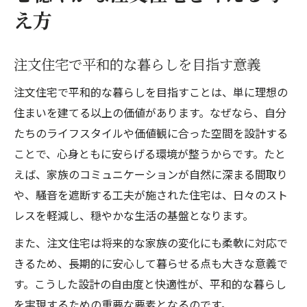
え方
平和的な設計で暮らしのストレスを軽減
家族が安心して過ごせる間取りの工夫
注文住宅で平和的な暮らしを目指す意義
注文住宅の快適性を高める設計ポイント
将来も見据えた住まい設計の考え方
注文住宅で平和的な暮らしを目指すことは、単に理想の
平和的な生活空間なら注文住宅で実現
住まいを建てる以上の価値があります。なぜなら、自分
たちのライフスタイルや価値観に合った空間を設計する
注文住宅で実現する静かな住環境の工夫
ことで、心身ともに安らげる環境が整うからです。たと
平和的な暮らしを叶える間取りの選び方
えば、家族のコミュニケーションが自然に深まる間取り
注文住宅がもたらす安心感の理由を解説
や、騒音を遮断する工夫が施された住宅は、日々のスト
家族が安らげる空間構成のポイント
レスを軽減し、穏やかな生活の基盤となります。
住環境の質が平和的な日々を生む理由
また、注文住宅は将来的な家族の変化にも柔軟に対応で
ゆとりある暮らしの注文住宅ポイント
きるため、長期的に安心して暮らせる点も大きな意義で
注文住宅で心と時間にゆとりを生む工夫
す。こうした設計の自由度と快適性が、平和的な暮らし
平和的な生活を支える収納と動線設計
を実現するための重要な要素となるのです。