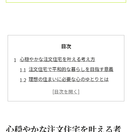
目次
心穏やかな注文住宅を叶える考え方
注文住宅で平和的な暮らしを目指す意義
理想の住まいに必要な心のゆとりとは
家族の安心を支える注文住宅の特徴
平和的な生活を実現する発想のヒント
注文住宅で後悔しないための心構え
家族が安らげる住まい設計の秘訣
心穏やかな注文住宅を叶える考
注文住宅で叶える家族の団らん空間づくり