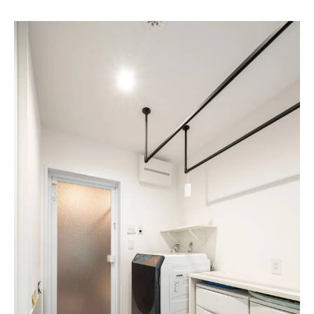
家事動線と収納動線を両立させる提案
暮らしやすさを高める設計のポイントまと
め
一級建築士が実施した改善事例のご紹介
家事負担軽減に役立つ工夫とアイデア集
家族構成に応じた動線計画の失敗例考察
一級建築士が見る家族別動線計画の失敗例
動線設計で陥りやすいミスとその理由を解
説
家族構成の変化に対応できない間取りの問
題点
一級建築士が提案する改善策と実践ポイン
ト
失敗事例から学ぶ家事動線設計の注意点