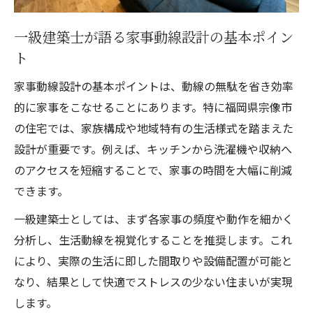
家族に優しい住まいを叶える収納術の工夫
収納と動線のバランスが快適さを決める理
一級建築士が語る家事動線設計の基本ポイン
由
ト
一級建築士が語る使いやすい収納の考え方
家事動線設計の基本ポイントは、動線の無駄を省き効率
間取りの工夫で家事効率が劇的に向上
的に家事をこなせることにあります。特に福岡県宗像市
一級建築士が薦める効率的な間取り設計法
の住宅では、家族構成や地域特有の生活様式を踏まえた
設計が重要です。例えば、キッチンから洗濯機や収納へ
家事動線を重視した間取りの工夫と実例
のアクセスを短縮することで、家事の時間を大幅に削減
快適な住まいを実現するレイアウトの秘訣
できます。
一級建築士が語る間取り設計の失敗例と対
一級建築士としては、まず各家事の頻度や動作を細かく
策
分析し、生活動線を視覚化することを推奨します。これ
家族構成に応じた間取りの最適化ポイント
により、実際の生活に即した間取りや設備配置が可能と
快適な暮らしへ導く一級建築士の提案集
なり、結果として快適でストレスの少ない住まいが実現
一級建築士が伝える快適な住まいの条件
します。