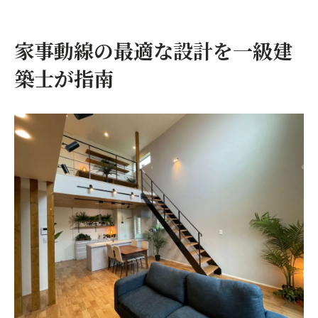
説
一級建築士が実践する快適な住まい設計術
家事動線の最適な設計を一級建
家事効率化を実現する間取りの工夫とは
築士が指南
成功と失敗の差を知る家事動線の秘訣とは
一級建築士が実感する成功例の動線設計法
失敗例から学ぶ家事動線の落とし穴と対策
一級建築士が教える家事効率アップのコツ
体験談でわかる家事動線設計のポイント
暮らしやすさを左右する動線の工夫と注意
点
収納配置が左右する快適な住まいづくり
一級建築士が提案する効率的な収納配置例
家事動線を意識した収納の設計ポイント