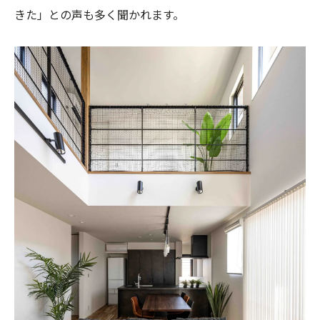
きた」との声も多く聞かれます。
注文住宅で賢くコストダウンを実現する方法
注文住宅でコストダウンにつながる素材選
び
注文住宅の相見積もりがコスト削減に効く
理由
注文住宅で値引き交渉を成功させるポイン
ト
注文住宅で固定費を抑える省エネ対策の工
夫
注文住宅でグレードダウンのメリットと注
意点
家族の暮らしに合う注文住宅の考え方
注文住宅で家族のライフスタイルを反映す