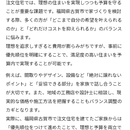
注文住宅では、理想の住まいを実現しつつも予算を守る
注文住宅で後悔しないための優先順位設定
ことが重要な課題です。福岡県古賀市で家づくりを検討
術
する際、多くの方が「どこまで自分の希望を叶えられる
注文住宅で生活動線を意識した間取り設計
のか」と「どれだけコストを抑えられるか」のバランス
注文住宅の費用を抑える間取り選び方
に悩みます。
理想を追求しすぎると費用が膨らみがちですが、事前に
注文住宅で無駄を省くシンプルな間取りの
優先順位を明確にすることで、満足度の高い住まいを予
工夫
算内で実現することが可能です。
注文住宅でコスト削減につながる部屋配置
の考え方
例えば、間取りやデザイン、設備など「絶対に譲れない
ポイント」と「妥協できる部分」を家族で話し合うこと
注文住宅の間取り選びで重視すべきポイン
が大切です。また、地域の工務店や設計士に相談し、現
ト
実的な価格や施工方法を把握することもバランス調整の
注文住宅で将来も見据えた間取り設計のコ
カギとなります。
ツ
実際に、福岡県古賀市で注文住宅を建てたご家族からは
注文住宅で家族構成に合わせた間取りの工
「優先順位をつけて進めたことで、理想と予算を両立で
夫