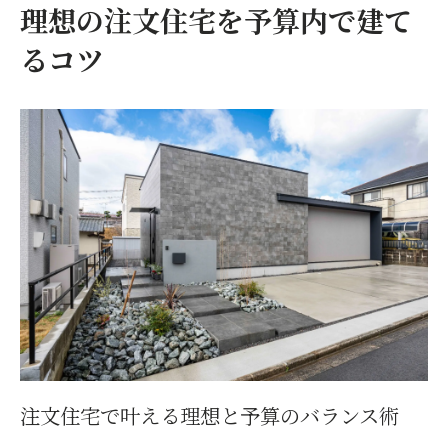
理想の注文住宅を予算内で建て
注文住宅でありがちな無駄な費用を省く方
法
るコツ
福岡県古賀市で注文住宅のコスト削減術
注文住宅で賢く土地選びを進めるポイント
注文住宅で施工会社選びに失敗しない方法
注文住宅のコストダウンに必要な工夫とは
注文住宅の設備選びでコスト削減を実現す
る秘訣
注文住宅で地元の特性を活かしたコスト管
理
無駄を省いて満足度を高める家づくり
注文住宅で無駄な設備を減らす選択基準
注文住宅の間取り見直しで満足度アップ
注文住宅で叶える理想と予算のバランス術
注文住宅でコストも満足度も両立した工夫