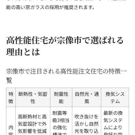
能の高い窓ガラスの採用が推奨されます。
高性能住宅が宗像市で選ばれる
理由とは
宗像市で注目される高性能注文住宅の特徴一
覧
特
断熱性・気密
耐震性
自然光・通
換気シス
徴
性
能
風
テム
耐震等
最新の換
高断熱材と高
吹き抜けを
級3相当
気システ
気密設計で外
活かし自然
内
の強化
ムにより
気影響を低減
光を取り込
容
構造で
良好な空