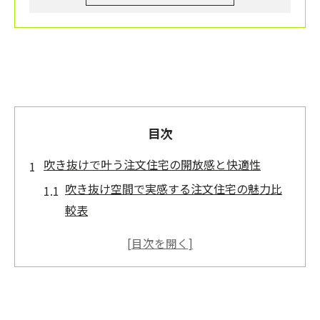
目次
吹き抜けで叶う注文住宅の開放感と快適性
吹き抜け空間で実感する注文住宅の魅力比
較表
開放感を求めるなら注文住宅が最適な理由
注文住宅で快適な暮らしを叶える吹き抜け
設計
家族団らんに役立つ吹き抜け注文住宅のポ