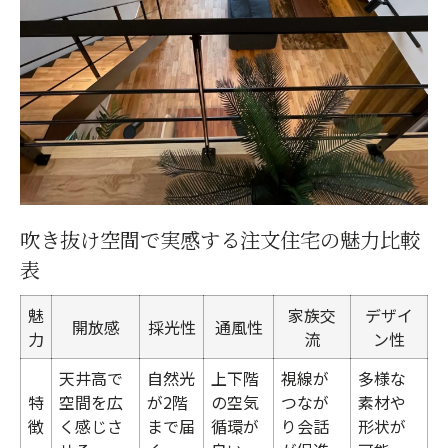
表
吹き抜け設計で叶える明るさと開放感
採光を工夫した注文住宅の設計アイデア
注文住宅でリビングを明るく保つコツ
明るいリビングを生む注文住宅の設計術
注文住宅ならではの吹き抜けデザイン事例集
注文住宅の吹き抜けデザイン実例まとめ表
吹き抜け空間で実感する注文住宅の魅力比較
多彩な吹き抜けデザインを楽しむ注文住宅
表
注文住宅で叶える個性的な吹き抜け空間
魅
家族交
デザイ
デザイン性にこだわった注文住宅の吹き抜
開放感
採光性
通風性
力
流
ン性
け
天井高で
自然光
上下階
視線が
多様な
家族の暮らしに合う吹き抜けデザイン選び
特
空間を広
が2階
の空気
つなが
素材や
断熱性と耐震性を両立した住まいづくりの秘訣
徴
く感じさ
まで届
循環が
り会話
形状が