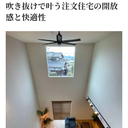
イント
吹き抜けで叶う注文住宅の開放
注文住宅の吹き抜けがもたらす光と風の心
感と快適性
地よさ
高性能住宅が宗像市で選ばれる理由とは
宗像市で注目される高性能注文住宅の特徴
一覧
高性能住宅なら省エネと快適性を両立でき
る
注文住宅で実現する宗像市の住みやすさ
高性能住宅が支持される宗像市の理由を解
説
性能重視の注文住宅が宗像市で人気の背景
明るいリビングを実現する設計の工夫
リビングを明るくする注文住宅設計の比較