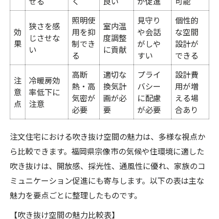
せる
く
良い
が促進
可能
断熱・耐震性を比較した注文住宅性能表
注文住宅で重視したい断熱性のポイント
照明使
見守り
個性的
狭さを感
室内温
効
用を抑
や会話
な空間
耐震性に優れた注文住宅の選び方
じさせな
度調整
果
制でき
がしや
設計が
い
に貢献
高性能住宅で断熱性と耐震性を両立
る
すい
できる
安心の住まいを叶える注文住宅の秘訣
高断
適切な
プライ
設計費
注
冷暖房効
家族が集う空間を彩る間取りのポイント
熱・高
換気計
バシー
用が増
意
率低下に
気密が
画が必
に配慮
える場
家族団らんを考えた注文住宅の間取り例一
点
注意
必要
要
が必要
合あり
覧
注文住宅で叶える家族の会話が弾む空間
注文住宅における吹き抜け空間の魅力は、多様な視点か
間取りを工夫した注文住宅の魅力
ら比較できます。福岡県宗像市の気候や住環境に適した
吹き抜けは、開放感、採光性、通風性に優れ、家族のコ
家族が集まる間取りの設計ポイント
ミュニケーション促進にも寄与します。以下の表は主な
注文住宅の間取りで大切にしたい工夫
魅力を要点ごとに整理したものです。
【吹き抜け空間の魅力比較表】