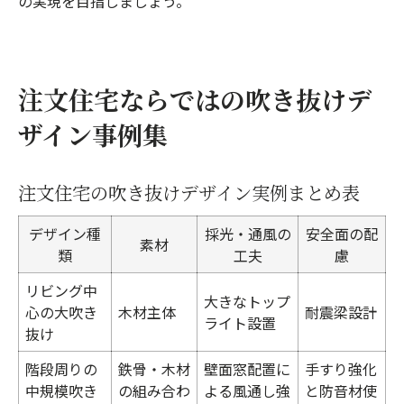
の実現を目指しましょう。
注文住宅ならではの吹き抜けデ
ザイン事例集
注文住宅の吹き抜けデザイン実例まとめ表
デザイン種
採光・通風の
安全面の配
素材
類
工夫
慮
リビング中
大きなトップ
心の大吹き
木材主体
耐震梁設計
ライト設置
抜け
階段周りの
鉄骨・木材
壁面窓配置に
手すり強化
中規模吹き
の組み合わ
よる風通し強
と防音材使