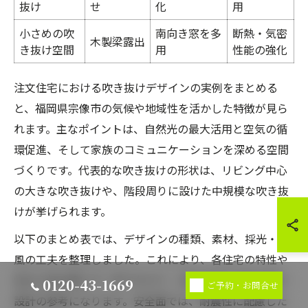
抜け
せ
化
用
小さめの吹
南向き窓を多
断熱・気密
木製梁露出
き抜け空間
用
性能の強化
注文住宅における吹き抜けデザインの実例をまとめる
と、福岡県宗像市の気候や地域性を活かした特徴が見ら
れます。主なポイントは、自然光の最大活用と空気の循
環促進、そして家族のコミュニケーションを深める空間
づくりです。代表的な吹き抜けの形状は、リビング中心
の大きな吹き抜けや、階段周りに設けた中規模な吹き抜
けが挙げられます。
以下のまとめ表では、デザインの種類、素材、採光・通
風の工夫を整理しました。これにより、各住宅の特性や
住み心地の違いが一目でわかり、注文住宅での吹き抜け
0120-43-1669
ご予約・お問合せ
設計の参考になります。安全面では、耐震性に配慮した