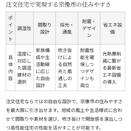
注文住宅で実現する宗像市の住みやすさ
ポ
耐震・
イ
間取り
採光・
省エネ設
調湿性
デザイ
ン
設計
通風
備
ン
ト
家族構
吹き抜
耐震性
湿度に
光熱費削
具
成や生
けによ
能を確
対応し
減に繋が
体
活動線
る自然
保しつ
た調湿
る最新省
内
に応じ
光と風
つデザ
建材の
エネ設備
容
た自由
通しの
インも
選択
の導入
設計
工夫
両立
注文住宅ならではの自由な設計で、宗像市の住みやすさ
を最大限に引き出せます。地域の風土や生活様式に合わ
せて間取りや素材を選び、吹き抜けで開放感を演出しつ
つ高性能住宅の性能を活かすことが可能です。