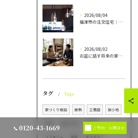
2026/08/04
福津市の注文住宅｜部屋の印象を決める照明計画
2026/08/02
お盆に話す将来の家づくりチェックリスト
タグ
Tags
家づくり相談
断熱
工務店
狭小地
気密
共働き夫婦
家事楽
0120-43-1669
ご予約・お問合せ
リフォーム
防犯
キッチン