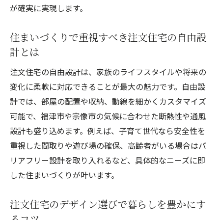
と工夫
が確実に実現します。
注文住宅で実現する自然素材と健康的な住
環境
住まいづくりで重視すべき注文住宅の自由設
土地選びから始める安心の注文住宅計画
計とは
注文住宅で失敗しない安全な土地選びの基
注文住宅の自由設計は、家族のライフスタイルや将来の
準とは
変化に柔軟に対応できることが最大の魅力です。自由設
宗像市や福津市の土地価格動向と注文住宅
計では、部屋の配置や収納、動線を細かくカスタマイズ
の関係
可能で、福津市や宗像市の気候に合わせた断熱性や通風
注文住宅が建てやすい土地の環境条件を見
設計も盛り込めます。例えば、子育て世代なら安全性を
極める方法
重視した間取りや遊び場の確保、高齢者がいる場合はバ
リアフリー設計を取り入れるなど、具体的なニーズに即
土地選びで押さえたい注文住宅の法規制と
した住まいづくりが叶います。
注意点
注文住宅計画で役立つ地盤調査とリスク管
注文住宅のデザイン選びで暮らしを豊かにす
理の重要性
るコツ