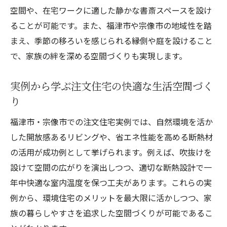
注文住宅に強いハウスメーカー選びのポイ
空間や、在宅ワークに適した静かな書斎スペースを設け
ント解説
ることが可能です。また、福津市や宗像市の地域性を踏
口コミで分かる注文住宅のハウスメーカー
まえ、季節の移ろいを感じられる縁側や庭を設けること
実績紹介
で、家族の絆を深める空間づくりも実現します。
注文住宅のデザイン性と環境性能を両立す
実例から学ぶ注文住宅の快適な生活空間づく
る選択肢
り
失敗しない注文住宅のためのメーカー比較
体験談
福津市・宗像市での注文住宅実例では、自然環境を活か
平屋住宅の魅力と注文住宅での可能性
した開放感あるリビングや、省エネ性能を高める断熱材
の活用が成功例として挙げられます。例えば、吹抜けを
注文住宅で叶える平屋住宅のメリットと特
設けて空間の広がりを演出しつつ、適切な断熱設計で一
徴解説
年中快適な室内温度を保つ工夫があります。これらの実
平屋注文住宅が人気の理由と快適な暮らし
例から、環境住宅のメリットを最大限に活かしつつ、家
方
族の暮らしやすさを追求した空間づくりが可能であるこ
注文住宅ならではの平屋の間取り事例を紹