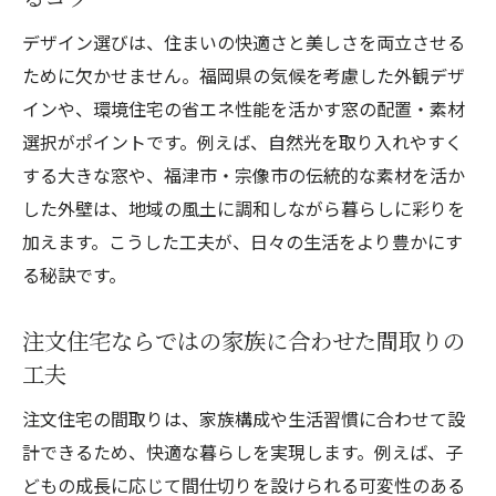
地盤や自然環境を活かす家づくりの工夫
デザイン選びは、住まいの快適さと美しさを両立させる
注文住宅で活かす宗像市の地盤特性と設計
ために欠かせません。福岡県の気候を考慮した外観デザ
ポイント
インや、環境住宅の省エネ性能を活かす窓の配置・素材
自然環境を取り入れた注文住宅の間取り設
選択がポイントです。例えば、自然光を取り入れやすく
計事例
する大きな窓や、福津市・宗像市の伝統的な素材を活か
注文住宅で考える災害リスクと安全対策の
した外壁は、地域の風土に調和しながら暮らしに彩りを
工夫
加えます。こうした工夫が、日々の生活をより豊かにす
四季を感じる注文住宅の自然共生型住まい
る秘訣です。
づくり
注文住宅の省エネ設計で環境への配慮を実
注文住宅ならではの家族に合わせた間取りの
現
工夫
ハウスメーカー比較で見る注文住宅の違い
注文住宅の間取りは、家族構成や生活習慣に合わせて設
宗像市や福津市の注文住宅ハウスメーカー
計できるため、快適な暮らしを実現します。例えば、子
比較法
どもの成長に応じて間仕切りを設けられる可変性のある