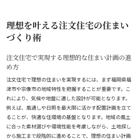
注文住宅のデザイン選びで暮らしを豊かに
するコツ
注文住宅ならではの家族に合わせた間取り
理想を叶える注文住宅の住まい
の工夫
づくり術
実例から学ぶ注文住宅の快適な生活空間づ
くり
注文住宅で実現する理想的な住まい計画の進
環境住宅で快適な暮らしを実現する秘訣
め方
注文住宅と環境住宅の違いと選び方のポイ
注文住宅で理想の住まいを実現するには、まず福岡県福
ント解説
津市や宗像市の地域特性を把握することが重要です。こ
環境住宅で叶える省エネと快適性の両立ア
れにより、気候や地盤に適した設計が可能となります。
イデア
例えば、風通しや日照を最大限に活かす配置計画を立て
注文住宅に取り入れたい最新の環境配慮設
ることが、快適な住環境の基盤となります。地域の風土
計とは
に合った素材選びや環境性能を考慮しながら、土地探し
快適な暮らしを支える注文住宅の断熱性能
から施工まで段階的に進めることで、理想の住まい計画