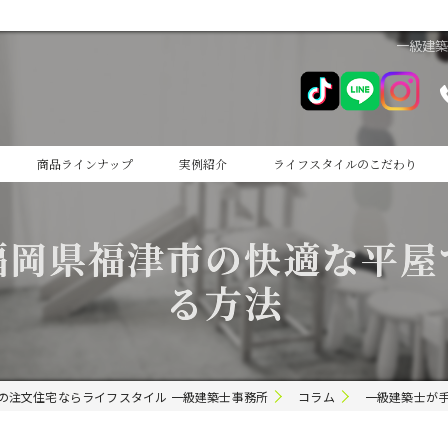
一級建
商品ラインナップ
実例紹介
ライフスタイルのこだわり
cocoiro
福岡県福津市の快適な平屋
cocoiro+
る方法
の注文住宅ならライフスタイル 一級建築士事務所
コラム
一級建築士が