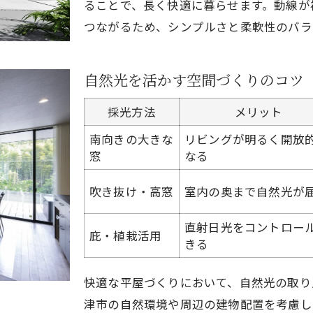
ることで、長く快適に暮らせます。動線が
生活動線を意識したゾーニングの工夫
つながるため、シンプルさと柔軟性のバラ
家族構成別の快適設計アイデア集
耐震・断熱性能を両立する方法
自然光を活かす空間づくりのコツ
快適性を追求した収納レイアウト例
採光方法
メリット
理想の住まいへ導く一級建築士の視点
一級建築士が語る平屋設計の魅力
南向きの大きな
リビングが明るく開放
窓
なる
快適な平屋実現のための提案比較表
暮らしの質を上げる設計ポイント
吹き抜け・高窓
室内の奥まで自然光が
福津市で叶える理想の間取り事例
直射日光をコントロー
庇・植栽活用
家族の未来を見据えた設計の工夫
きる
快適な平屋づくりにおいて、自然光の取り
津市の自然環境や周辺の建物配置を考慮し