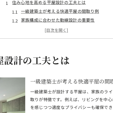
住み心地を高める平屋設計の工夫とは
一級建築士が考える快適平屋の間取り例
家族構成に合わせた動線設計の重要性
自然光を活かす空間づくりのコツ
快適な暮らしを実現する断熱性能とは
福津市で注目される平屋設計の特徴
一級建築士が叶える快適な暮らしの秘訣
屋設計の工夫とは
一級建築士の視点で見る平屋の魅力
快適な生活を支える設計ポイント一覧
一級建築士が考える快適平屋の間
動線と収納計画が暮らしを変える理由
家族も安心できる空間づくりの秘訣
一級建築士が設計する平屋は、家族のライ
福津市の気候を活かした快適設計術
取りが特徴です。例えば、リビングを中心
を感じつつ適度なプライバシーも確保でき
家族に優しい平屋を目指すなら必見のポイント