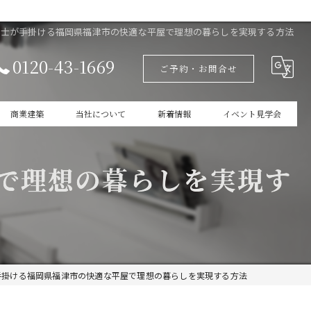
築士が手掛ける福岡県福津市の快適な平屋で理想の暮らしを実現する方法
0120-43-1669
ご予約・お問合せ
商業建築
当社について
新着情報
イベント見学会
設計
家づくりの本掲載
で理想の暮らしを実現す
新築
商業建築
ガレージ
手掛ける福岡県福津市の快適な平屋で理想の暮らしを実現する方法
インテリア