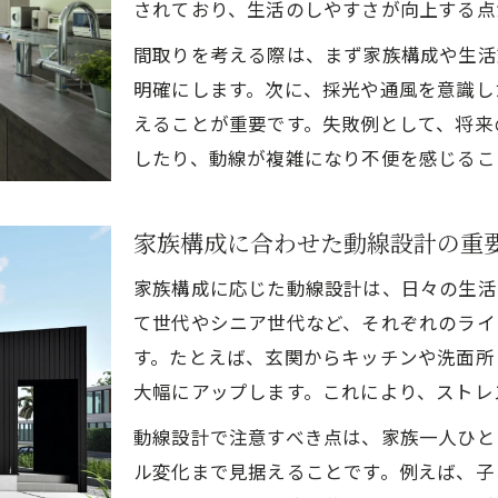
されており、生活のしやすさが向上する点
子育て世帯が選ぶ平屋の設計アイデア
間取りを考える際は、まず家族構成や生活
一級建築士が提案する家事ラク動線
明確にします。次に、採光や通風を意識し
バリアフリーで快適な暮らしを実現
えることが重要です。失敗例として、将来
家族の会話が弾むリビング配置例
したり、動線が複雑になり不便を感じるこ
安心感を高める設備選びのポイント
自然と調和する平屋の魅力を徹底解説
家族構成に合わせた動線設計の重
一級建築士が考える自然素材の活用法
家族構成に応じた動線設計は、日々の生活
四季を楽しむ窓配置と景観設計
て世代やシニア世代など、それぞれのライ
福津市の風土に合う平屋の特徴一覧
す。たとえば、玄関からキッチンや洗面所
外構と一体化した快適空間の作り方
大幅にアップします。これにより、ストレ
自然光と通風を取り入れる工夫
動線設計で注意すべき点は、家族一人ひと
快適な平屋を実現するための設計提案集
ル変化まで見据えることです。例えば、子
一級建築士のおすすめ間取りパターン