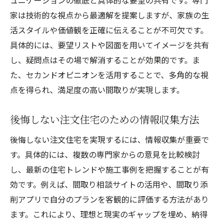
ュニケーションの徹底と具体的な要望の共有です。専門
注文住宅の間取り診断をアプリで簡単実践
家は技術的な視点から最適解を提案しますが、家族の生
相談サイトとアプリの違いを知るポイント
活スタイルや価値観を正確に伝えることが不可欠です。
プロ目線で見る間取り添削の必要性
具体的には、要望リストや図面を用いてイメージを共有
注文住宅の間取り添削で見落とし防止
し、疑問点はその場で解消することが効果的です。ま
プロが注目する注文住宅間取りの改善点
た、セカンドオピニオンを活用することで、多角的な視
添削無料サービスを活用する注文住宅相談
点を得られ、満足度の高い間取りが実現します。
専門家によるセカンドオピニオンの重要性
後悔しない注文住宅のための情報収集方法
間取り添削で家事や生活動線を最適化
後悔しない注文住宅を実現するには、情報収集が重要で
注文住宅添削で満足度を高める工夫
す。具体的には、複数の専門家からの意見を比較検討
満足度を高める注文住宅の相談法まとめ
し、最新の住宅トレンドや施工事例を把握することが有
注文住宅の間取り相談で満足度を上げる工
効です。例えば、間取り相談サイトの活用や、間取り添
夫
削アプリで自分のプランを客観的に評価する方法があり
専門家との相談で得られる安心感とは
ます。これにより、理想と現実のギャップを埋め、納得
家族全員が納得する注文住宅相談のコツ