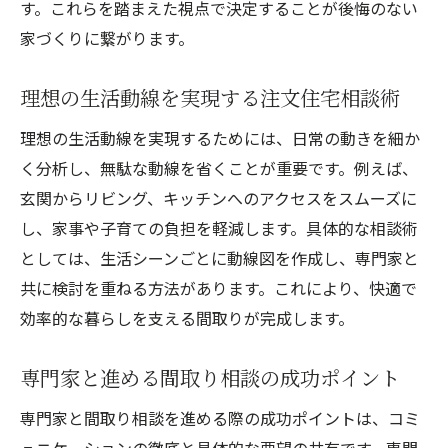
す。これらを踏まえた視点で決定することが後悔のない
注文住宅で失敗しない間取り決定のコツ
家づくりに繋がります。
注文住宅の間取り決定で重視すべきタイミ
ング
理想の生活動線を実現する注文住宅相談術
失敗を避ける注文住宅の間取りポイント
理想の生活動線を実現するためには、日常の動きを細か
間取り診断を活用した失敗しない家づくり
く分析し、無駄な動線を省くことが重要です。例えば、
専門家のアドバイスを活かす間取り決定法
玄関からリビング、キッチンへのアクセスをスムーズに
後悔しない間取り選びのための注意点
し、家事や子育ての負担を軽減します。具体的な相談術
注文住宅の間取り修正で満足度を上げる
としては、生活シーンごとに動線図を作成し、専門家と
アプリを使った間取り診断の始め方
共に検討を重ねる方法があります。これにより、快適で
効率的な暮らしを支える間取りが完成します。
注文住宅の間取り診断アプリ活用法
間取り添削アプリで気を付けたいポイント
専門家と進める間取り相談の成功ポイント
診断メーカーで理想の注文住宅間取り発見
専門家と間取り相談を進める際の成功ポイントは、コミ
無料アプリで注文住宅間取りをチェック