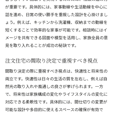
専門家が教えるセカンドオピニオン活用法
が重要です。具体的には、家事動線や生活動線を中心に
後悔しない注文住宅のための二重チェック
話を進め、日常の使い勝手を重視した設計を心掛けまし
術
ょう。例えば、キッチンから洗濯機、収納までの動線を
セカンドオピニオンで間取りの質を向上さ
短くすることで効率的な家事が可能です。相談時にはイ
せる
メージを共有できる図面や模型を活用し、家族全員の意
間取りセカンドオピニオンで得られる安心
見を取り入れることが成功の秘訣です。
感
家族の意見を反映する間取り相談のポイント
注文住宅の間取り決定で重視すべき視点
注文住宅で家族の希望をまとめるコツ
間取り決定の際に重視すべき視点は、快適性と将来性の
全員の意見を反映した間取り相談の進め方
両立です。快適性は日々の生活の質を左右し、例えば自
注文住宅の間取りで優先順位を決める方法
然光の取り入れや風通しの良さが挙げられます。一方
家族会議から始める注文住宅間取り相談
で、将来性は家族構成の変化やライフスタイルの変化に
対応できる柔軟性です。具体的には、間仕切りの変更が
専門家と調整する家族の希望と間取り案
可能な設計や多目的に使えるスペースの確保が有効で
注文住宅で家族満足度を高める工夫