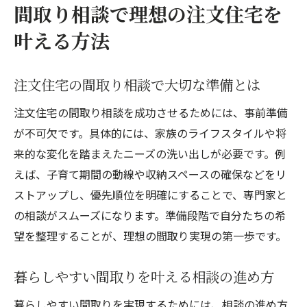
間取り相談で理想の注文住宅を
家づくりの後悔を防ぐ間取りの工夫とは
叶える方法
注文住宅で後悔しないための間取りチェッ
ク
失敗例から学ぶ後悔しない間取りの工夫
注文住宅の間取り相談で大切な準備とは
家事効率を高める注文住宅間取りの工夫術
注文住宅の間取り相談を成功させるためには、事前準備
生活動線を意識した注文住宅の間取り実践
が不可欠です。具体的には、家族のライフスタイルや将
法
来的な変化を踏まえたニーズの洗い出しが必要です。例
注文住宅の収納計画で後悔を防ぐコツ
えば、子育て期間の動線や収納スペースの確保などをリ
ストアップし、優先順位を明確にすることで、専門家と
専門家と一緒に考える間取りの優先順位
の相談がスムーズになります。準備段階で自分たちの希
間取りのセカンドオピニオン活用術解説
望を整理することが、理想の間取り実現の第一歩です。
注文住宅でセカンドオピニオンが必要な理
由
暮らしやすい間取りを叶える相談の進め方
間取りのセカンドオピニオン相談の流れ
暮らしやすい間取りを実現するためには、相談の進め方