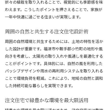
折々の植栽を取り入れることで、視覚的にも季節感を味
健康を意識した注文住宅の素材選定ポイン
わえます。こうしたポイントを押さえることで、家族が
ト
一年中快適に過ごせる住まいが実現します。
注文住宅ならではの無垢材のメリット紹介
周囲の自然と共生する注文住宅設計術
エコ住宅を実現する注文住宅の素材選び
注文住宅でこだわる内装・外装素材の工夫
周囲の自然環境と共生するためには、土地の特性を活か
子育て世代が注目する住まいの工夫
した設計が重要です。福津市や鞍手郡小竹町の地形や風
向きを考慮し、太陽光の取り入れや風通しを最適化する
注文住宅で叶える子育てしやすい間取り
ことがポイントです。具体的には、自然の風を利用した
安心安全な注文住宅の子育て支援ポイント
パッシブデザインや雨水の再利用システムを取り入れる
注文住宅で実現する家族の絆を深める工夫
ことで環境負荷を軽減。これにより、地域の自然と調和
子どもの成長を見守る注文住宅の設計術
した持続可能な暮らしを実現できます。
コミュニティとつながる注文住宅生活
注文住宅で子育て環境を充実させる方法
注文住宅で緑豊かな環境を最大限活用
自然豊かな環境での暮らし方ガイド