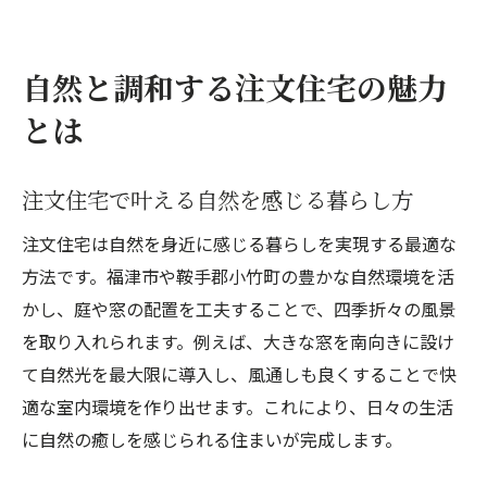
注文住宅で緑豊かな環境を最大限活用
自然素材を活かした注文住宅の魅力解説
自然と調和する注文住宅の魅力
家族の理想を叶える居住環境づくり
とは
注文住宅で叶える家族の快適な動線設計
家族の会話が生まれる注文住宅の工夫
注文住宅で叶える自然を感じる暮らし方
子育て世代に嬉しい注文住宅の間取り
家族構成に合わせた注文住宅の実践方法
注文住宅は自然を身近に感じる暮らしを実現する最適な
注文住宅で安心できる居住環境を作るコツ
方法です。福津市や鞍手郡小竹町の豊かな自然環境を活
かし、庭や窓の配置を工夫することで、四季折々の風景
注文住宅で実現する家族の夢とライフスタ
を取り入れられます。例えば、大きな窓を南向きに設け
イル
て自然光を最大限に導入し、風通しも良くすることで快
福津市・小竹町で快適な注文住宅生活
適な室内環境を作り出せます。これにより、日々の生活
注文住宅が叶える地域特性を活かした生活
に自然の癒しを感じられる住まいが完成します。
注文住宅だからできる快適な暮らしづくり