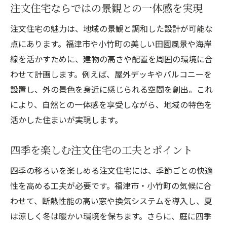
地域環境を活用した注文住宅の工夫とは
注文住宅ならではの景観との一体感を実現
注文住宅で近隣との調和を図る方法
注文住宅の魅力は、地域の景観と調和した設計が可能な
季節や気候に配慮した注文住宅のポイント
点にあります。福津市や小竹町の美しい田園風景や海岸
注文住宅で体感する福津市・小竹町の魅力
線を活かすために、建物の高さや配置を周囲の環境に合
注文住宅なら実現できる安心の暮らし
わせて計画します。例えば、屋外デッキやバルコニーを
注文住宅で叶える防犯対策と安全性
設置し、外の景色を身近に感じられる空間を創出。これ
により、自然との一体感を享受しながら、地域の特色を
災害に配慮した注文住宅の設計ノウハウ
活かした住まいが実現します。
健康に配慮した安心注文住宅の考え方
注文住宅ならではのプライバシー確保術
四季を楽しむ注文住宅の工夫とポイント
家族を守る注文住宅の最新設備活用法
四季の移ろいを楽しめる注文住宅には、季節ごとの快適
安心感を高める注文住宅の工夫と実例
性を高める工夫が必要です。福津市・小竹町の気候に合
素材選びが左右する快適住宅の秘訣
わせて、断熱性能の高い窓や換気システムを導入し、夏
注文住宅で重視したい自然素材の選び方
は涼しく冬は暖かい環境を保ちます。さらに、庭に四季
快適性を高める注文住宅の断熱材活用法