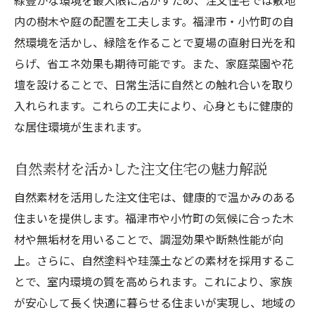
緑豊かな環境を最大限に活かすため、注文住宅では敷地
注文住宅で始める自然との共生生活
内の樹木や庭の配置を工夫します。福津市・小竹町の自
自然環境に合わせた注文住宅の快適性
然環境を活かし、緑陰を作ることで夏場の直射日光を和
注文住宅だからできる屋外空間の活用法
らげ、省エネ効果も期待可能です。また、家庭菜園や花
壇を設けることで、日常生活に自然との触れ合いを取り
四季折々の自然を楽しむ注文住宅の工夫
入れられます。これらの工夫により、心身ともに健康的
注文住宅で自然体験を日常に取り入れる
な居住環境が生まれます。
自然と暮らすための注文住宅設計ポイント
注文住宅で始める未来志向の住まい計画
自然素材を活かした注文住宅の魅力解説
注文住宅で叶う将来を見据えた家づくり
自然素材を活用した注文住宅は、健康的で温かみのある
ライフスタイルの変化に強い注文住宅設計
住まいを提供します。福津市や小竹町の気候に合った木
注文住宅で実現するエコで持続可能な暮ら
材や無垢材を用いることで、調湿効果や断熱性能が向
し
上。さらに、自然塗料や珪藻土などの素材を採用するこ
資産価値を守る注文住宅の長期視点
とで、室内環境の質を高められます。これにより、家族
家族の未来を支える注文住宅の工夫とは
が安心して長く快適に暮らせる住まいが実現し、地域の