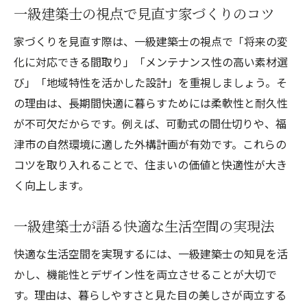
ント
一級建築士の視点で見直す家づくりのコツ
健康と快適が両立する一級建築士の提案
家づくりを見直す際は、一級建築士の視点で「将来の変
一級建築士の知恵で健康的な住まいづくり
化に対応できる間取り」「メンテナンス性の高い素材選
快適さと健康を叶える一級建築士の設計例
び」「地域特性を活かした設計」を重視しましょう。そ
毎日が楽しくなる快適空間のつくり方
の理由は、長期間快適に暮らすためには柔軟性と耐久性
一級建築士が考える毎日快適な空間設計
が不可欠だからです。例えば、可動式の間仕切りや、福
快適空間へ導く一級建築士の工夫とは
津市の自然環境に適した外構計画が有効です。これらの
一級建築士が叶える家族が集う楽しい家
コツを取り入れることで、住まいの価値と快適性が大き
く向上します。
一級建築士が提案する暮らしの快適空間
快適さを実感できる一級建築士の住まい
一級建築士が語る快適な生活空間の実現法
一級建築士と楽しむ快適な毎日の過ごし方
快適な生活空間を実現するには、一級建築士の知見を活
一級建築士と叶える理想の住環境とは
かし、機能性とデザイン性を両立させることが大切で
一級建築士が描く理想の住環境の特徴
す。理由は、暮らしやすさと見た目の美しさが両立する
快適な住環境を一級建築士と一緒に作る