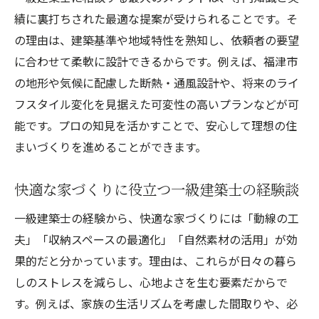
一級建築士が語る自然素材を使うメリット
績に裏打ちされた最適な提案が受けられることです。そ
快適な住まいへ一級建築士の素材選びの視
の理由は、建築基準や地域特性を熟知し、依頼者の要望
点
に合わせて柔軟に設計できるからです。例えば、福津市
一級建築士が勧める自然素材の取り入れ方
の地形や気候に配慮した断熱・通風設計や、将来のライ
家族の暮らしを支える間取り設計の極意
フスタイル変化を見据えた可変性の高いプランなどが可
一級建築士が考案する家族想いの間取り設
能です。プロの知見を活かすことで、安心して理想の住
計
まいづくりを進めることができます。
快適性重視の間取りを一級建築士が指南
快適な家づくりに役立つ一級建築士の経験談
一級建築士の工夫で家族が集う快適空間へ
一級建築士の視点で見直す間取りの作り方
一級建築士の経験から、快適な家づくりには「動線の工
夫」「収納スペースの最適化」「自然素材の活用」が効
一級建築士が提案する使いやすい住空間
果的だと分かっています。理由は、これらが日々の暮ら
家族の暮らしを快適にする一級建築士の間
しのストレスを減らし、心地よさを生む要素だからで
取り
す。例えば、家族の生活リズムを考慮した間取りや、必
動線の工夫で快適な家を実現する方法