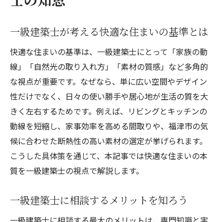
一級建築士が語る快適な生活空間の実現法
心地よさを追求する家なら一級建築士に相談
一級建築士が考える快適な住まいの基準とは
一級建築士と創る心地よい住まいの秘訣
快適な住まいの基準は、一級建築士にとって「家族の動
一級建築士が考える心地よさの設計ポイン
線」「自然光の取り入れ方」「素材の質感」など多角的
ト
な視点が重要です。なぜなら、単に広い空間やデザイン
暮らしやすさを重視した一級建築士の提案
性だけでなく、日々の使い勝手や居心地が生活の質を大
一級建築士が叶える心地よさのための工夫
きく左右するためです。例えば、リビングとキッチンの
一級建築士に相談して心地よい家を実現
動線を短縮し、家事効率を高める間取りや、福津市の気
候に合わせた断熱性の高い素材の選定が挙げられます。
快適な住環境を一級建築士と一緒に考える
こうした具体策を通じて、本記事では快適な住まいの本
自然素材を活かす一級建築士の提案術
質を一級建築士の視点で解説します。
一級建築士が選ぶ快適な自然素材の魅力
自然素材の活用方法を一級建築士が解説
一級建築士に相談するメリットを知ろう
一級建築士が提案する健康的で快適な家
一級建築士に相談する最大のメリットは、専門知識と実