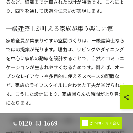
るなど、細部まで計算された設計が特徴です。これによ
り、四季を通して快適な住まいが実現します。
一級建築士が叶える家族が集う楽しい家
家族全員が集まりやすい空間づくりは、一級建築士なら
ではの提案が光ります。理由は、リビングやダイニング
を中心に家族の動線を設計することで、自然とコミュニ
ケーションが生まれやすくなるためです。例えば、オー
プンなレイアウトや多目的に使えるスペースの配置な
ど、家族のライフスタイルに合わせた工夫が挙げられま
す。こうした設計により、家族団らんの時間がより豊か
になります。
一級建築士が提案する暮らしの快適空間
0120-43-1669
ご予約・お問合せ
一級建築士は、福津市の気候や風土を考慮した快適空間