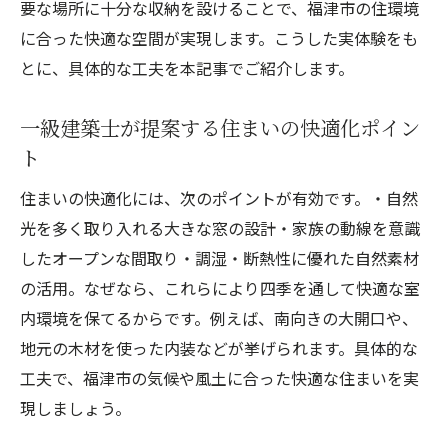
要な場所に十分な収納を設けることで、福津市の住環境
一級建築士が推奨する快適な動線の考え方
に合った快適な空間が実現します。こうした実体験をも
一級建築士の動線設計で家事も楽になる
とに、具体的な工夫を本記事でご紹介します。
一級建築士が解説する動線最適化のポイン
ト
一級建築士が提案する住まいの快適化ポイン
快適な家づくりは一級建築士の動線設計か
ト
ら
住まいの快適化には、次のポイントが有効です。・自然
一級建築士と考える家族に優しい動線計画
光を多く取り入れる大きな窓の設計・家族の動線を意識
動線の工夫で一級建築士が提案する快適生
したオープンな間取り・調湿・断熱性に優れた自然素材
活
の活用。なぜなら、これらにより四季を通して快適な室
健康と快適さを両立させる設計ポイント
内環境を保てるからです。例えば、南向きの大開口や、
地元の木材を使った内装などが挙げられます。具体的な
一級建築士が実践する健康住宅の設計術
工夫で、福津市の気候や風土に合った快適な住まいを実
快適さと健康を意識した一級建築士の視点
現しましょう。
一級建築士が配慮する空気や光の設計ポイ