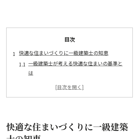
目次
快適な住まいづくりに一級建築士の知恵
一級建築士が考える快適な住まいの基準と
は
一級建築士に相談するメリットを知ろう
快適な家づくりに役立つ一級建築士の経験
談
一級建築士が提案する住まいの快適化ポイ
ント
快適な住まいづくりに一級建築
一級建築士の視点で見直す家づくりのコツ
士の知恵