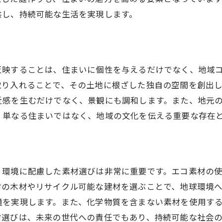
住宅で実現する快適な暮らし福岡県田川市と福津市の成功
供し、持続可能な生活を実現します。
成功事例から学ぶ効果的な設計
居住者の声を反映した住宅プラン
快適さを追求した室内環境の工夫
反映することは、住まいに個性を与えるだけでなく、地域
地元の風景に溶け込む外観デザイン
取り入れることで、その土地に根ざした独自の空間を創出
ライフスタイルに合った住宅の選び方
近感を生むだけでなく、景観にも調和します。また、地元
福岡特有の気候を考慮した住まい作り
、単なる住まいではなく、地域の文化を伝える重要な存在
県での注文住宅環境改善とデザインの両立を目指して
環境改善を考慮したデザイン戦略
美しいデザインと機能性の融合
、環境に配慮した素材選びは非常に重要です。エコ素材の
地域の文化を取り入れた家作り
材の木材やリサイクル可能な建材を選ぶことで、地球環境へ
デザインと環境性能のバランス
境を実現します。また、化学物質を含まない素材を使用す
材選びは、未来の世代への責任でもあり、持続可能な社会
持続可能な住まいのデザイン