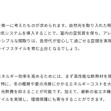
未来の住環境を考えるデザイン
市と福津市で注目の注文住宅自然素材を活かした設計とは
自然素材の選び方とその効果
を第一に考えたものが求められます。自然光を取り入れた
持続可能な素材を使った住宅事例
換気システムを導入することで、室内の空気質を保ち、ア
キシブルな間取りは、各世代が安心して過ごせる空間を実
自然素材がもたらす室内環境の向上
ライフスタイルを育む土台となるでしょう。
地域資源を活用した家作り
自然素材による温かみのある空間
環境と調和する素材選びのポイント
エネルギー効率を高めるためには、まず高性能な断熱材を
住宅で叶える自然との共生福岡県での新しい暮らしの形
。特に、冬の暖房や夏の冷房にかかるエネルギーコストを
自然との共生を意識した生活提案
、光熱費を抑えることが可能です。加えて、最新の省エネ機
環境に配慮した住宅設備の選択
タイルを実現し、環境保護にも寄与することができます。
自然に囲まれた暮らしのメリット
地域の生態系を重視した住宅計画