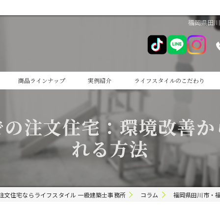
福岡県田
商品ラインナップ
実例紹介
ライフスタイルのこだわり
cocoiro
での注文住宅：環境改善か
cocoiro+
れる方法
注文住宅ならライフスタイル 一級建築士事務所
コラム
福岡県田川市・