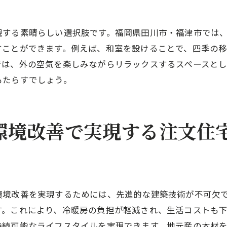
住環境を改善する自然エネルギー利用
現する素晴らしい選択肢です。福岡県田川市・福津市では
自然を取り入れた家族のライフスタイル
すことができます。例えば、和室を設けることで、四季の
県田川市・福津市注文住宅が提供する豊かな生活空間
では、外の空気を楽しみながらリラックスするスペースと
住まいの快適さと豊かさの実現
もたらすでしょう。
家族の成長に合わせた空間計画
地域の美を反映した住環境
環境改善で実現する注文住
住む人の個性を活かした空間作り
生活に潤いを与えるデザイン
豊かな自然と共存する暮らし
を生かした注文住宅の新しいスタイル福岡県での取り組み
環境改善を実現するためには、先進的な建築技術が不可欠
最新の持続可能な建築技術
す。これにより、冷暖房の負担が軽減され、生活コストも
自然を活かす新しいデザインアイデア
持続可能なライフスタイルを実現できます。地元産の木材