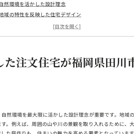
自然環境を活かした設計理念
地域の特性を反映した住宅デザイン
環境に配慮した素材選び
住む人の健康を考えた空間設計
エネルギー効率の高い住宅作り
自然を取り入れた日常生活の提案
した注文住宅が福岡県田川
の理想の住まい環境改善で実現する注文住宅の魅力
環境改善のための建築技術
持続可能な暮らしの実現
地域の自然を感じる居住空間
福岡の風土を活かした住宅設計
、自然環境を最大限に活かした設計理念が重要です。地域
住まいの環境負荷を軽減する方法
ます。例えば、周囲の山や川の景観を取り入れるために、
未来を見据えたエコフレンドリーな家
慮した庭作りも、住まいの魅力を高める要素となっていま