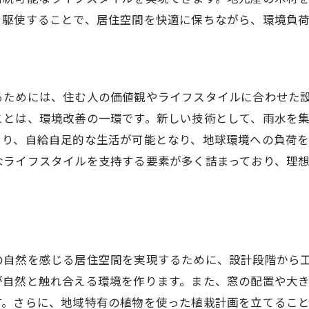
地元の魅力を取り入れた家作り
を駆使することで、居住空間を快適に保ちながら、環境負
住まいの未来を考えた設計
環境に優しい新しい建築素材
住む人の未来を見据えた住宅
るためには、住む人の価値観やライフスタイルに合わせた
ことは、環境改善の一環です。新しい技術として、雨水を
より、自給自足的な生活が可能となり、地球環境への負荷
なライフスタイルを支持する要素が多く詰まっており、理
の自然を感じる居住空間を実現するために、設計段階から
が自然と触れ合える環境を作ります。また、窓の配置や大
す。さらに、地域特有の植物を使った植栽計画を立てるこ