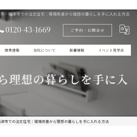
川市・福津市での注文住宅：環境改善から理想の暮らしを手に入れる方法
0120-43-1669
ご予約・お問合せ
商業建築
当社について
新着情報
イベント見学会
設計
家づくりの本掲載
ら理想の暮らしを手に入
新築
商業建築
ガレージ
福津市での注文住宅：環境改善から理想の暮らしを手に入れる方法
インテリア