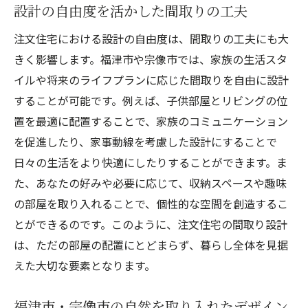
家族のための快適な住まいの提案
設計の自由度を活かした間取りの工夫
長く住み続けるための設計ポイント
注文住宅における設計の自由度は、間取りの工夫にも大
ライフスタイルに応じた機能的な間取り
きく影響します。福津市や宗像市では、家族の生活スタ
将来を見据えた持続可能な住宅設計
イルや将来のライフプランに応じた間取りを自由に設計
福津市での注文住宅の設計自由度とその可能性
することが可能です。例えば、子供部屋とリビングの位
自由な間取り設計で実現する快適な住まい
置を最適に配置することで、家族のコミュニケーション
を促進したり、家事動線を考慮した設計にすることで
設計の自由度が可能にするユニークなデザ
日々の生活をより快適にしたりすることができます。ま
イン
た、あなたの好みや必要に応じて、収納スペースや趣味
福津市の地域特性を反映した設計アイデア
の部屋を取り入れることで、個性的な空間を創造するこ
セミオーダーからフルオーダーまでの選択
とができるのです。このように、注文住宅の間取り設計
肢
は、ただの部屋の配置にとどまらず、暮らし全体を見据
設計プロセスでのクリエイティブなアプロ
えた大切な要素となります。
ーチ
設計自由度を活かしたコスト管理のポイン
福津市・宗像市の自然を取り入れたデザイン