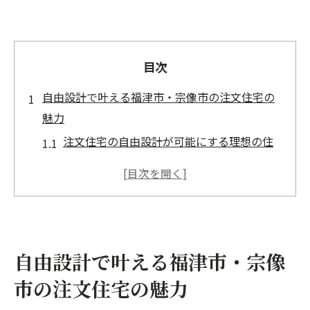
目次
自由設計で叶える福津市・宗像市の注文住宅の
魅力
注文住宅の自由設計が可能にする理想の住
まい
設計の自由度を活かした間取りの工夫
福津市・宗像市の自然を取り入れたデザイ
ンの魅力
ライフスタイルに合わせた空間のカスタマ
自由設計で叶える福津市・宗像
イズ
市の注文住宅の魅力
注文住宅ならではの個性を表現する方法