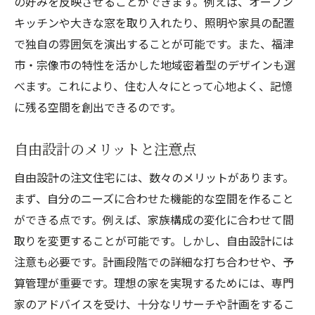
の好みを反映させることができます。例えば、オープン
注文住宅を検討する際の基礎知識
キッチンや大きな窓を取り入れたり、照明や家具の配置
宗像市特有の住宅市場の特徴
で独自の雰囲気を演出することが可能です。また、福津
注文住宅における法的手続きの流れ
市・宗像市の特性を活かした地域密着型のデザインも選
べます。これにより、住む人々にとって心地よく、記憶
宗像市での注文住宅のトレンド
に残る空間を創出できるのです。
土地探しから始める家づくりのポイント
注文住宅を選ぶ際のチェックリスト
自由設計のメリットと注意点
自由設計の注文住宅には、数々のメリットがあります。
まず、自分のニーズに合わせた機能的な空間を作ること
ができる点です。例えば、家族構成の変化に合わせて間
取りを変更することが可能です。しかし、自由設計には
注意も必要です。計画段階での詳細な打ち合わせや、予
算管理が重要です。理想の家を実現するためには、専門
家のアドバイスを受け、十分なリサーチや計画をするこ