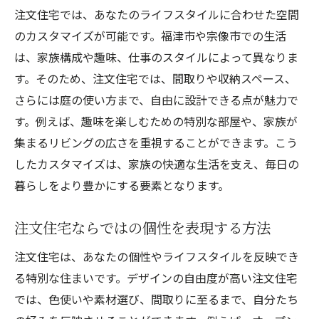
夢を実現するためのチェックリスト
注文住宅では、あなたのライフスタイルに合わせた空間
引渡し後のアフターサービスについて
のカスタマイズが可能です。福津市や宗像市での生活
家づくりのプロセスでよくある質問とその
は、家族構成や趣味、仕事のスタイルによって異なりま
対策
す。そのため、注文住宅では、間取りや収納スペース、
注文住宅のプロが語る福津市での家づくりの秘
さらには庭の使い方まで、自由に設計できる点が魅力で
訣
す。例えば、趣味を楽しむための特別な部屋や、家族が
集まるリビングの広さを重視することができます。こう
プロが教える成功する家づくりのヒント
したカスタマイズは、家族の快適な生活を支え、毎日の
福津市の土地特性を活かした設計のコツ
暮らしをより豊かにする要素となります。
材料選びの専門的アドバイス
プロが推奨する最新の建築トレンド
注文住宅ならではの個性を表現する方法
設計と施工の連携の重要性
注文住宅は、あなたの個性やライフスタイルを反映でき
家づくりで失敗しないためのポイント
る特別な住まいです。デザインの自由度が高い注文住宅
宗像市での注文住宅を考える際に知っておくべ
では、色使いや素材選び、間取りに至るまで、自分たち
きこと