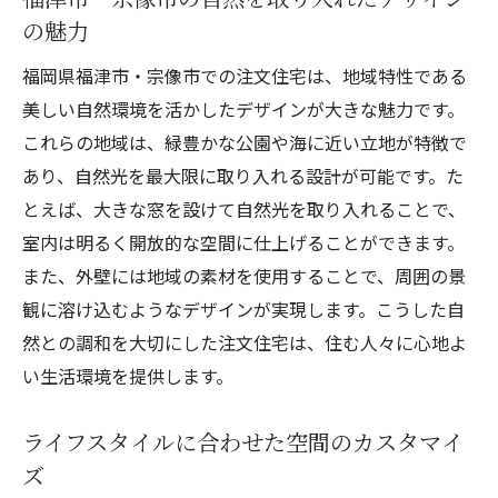
ト
の魅力
宗像市で注文住宅を建てる際の成功のポイント
福岡県福津市・宗像市での注文住宅は、地域特性である
土地選びの重要性とその注意点
美しい自然環境を活かしたデザインが大きな魅力です。
注文住宅での予算設定のコツ
これらの地域は、緑豊かな公園や海に近い立地が特徴で
建築士とのコミュニケーションの取り方
あり、自然光を最大限に取り入れる設計が可能です。た
宗像市での施工業者の選び方
とえば、大きな窓を設けて自然光を取り入れることで、
室内は明るく開放的な空間に仕上げることができます。
住宅ローン選びと資金計画のポイント
また、外壁には地域の素材を使用することで、周囲の景
完成後のメンテナンス計画の重要性
観に溶け込むようなデザインが実現します。こうした自
福津市・宗像市の注文住宅で夢の住まいを形に
然との調和を大切にした注文住宅は、住む人々に心地よ
する手順
い生活環境を提供します。
注文住宅の計画から完成までの流れ
設計段階での具体的なステップ
ライフスタイルに合わせた空間のカスタマイ
施工開始から完成までに必要な準備
ズ