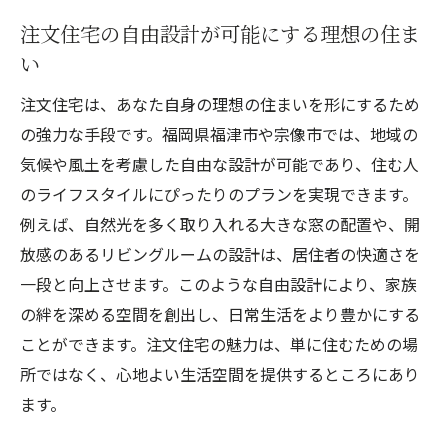
自由設計のメリットと注意点
注文住宅の自由設計が可能にする理想の住ま
地域特性を活かした福津市での注文住宅の素材
い
選び
注文住宅は、あなた自身の理想の住まいを形にするため
地元の素材を取り入れた住宅の魅力
の強力な手段です。福岡県福津市や宗像市では、地域の
福津市の気候に適した素材選びのポイント
気候や風土を考慮した自由な設計が可能であり、住む人
エコフレンドリーな素材選びの重要性
のライフスタイルにぴったりのプランを実現できます。
地域特性を活かした耐久性のある素材
例えば、自然光を多く取り入れる大きな窓の配置や、開
地元の職人が手掛ける特別な素材の魅力
放感のあるリビングルームの設計は、居住者の快適さを
一段と向上させます。このような自由設計により、家族
注文住宅に適した最新の建材情報
の絆を深める空間を創出し、日常生活をより豊かにする
宗像市の注文住宅で理想のライフスタイルを実
ことができます。注文住宅の魅力は、単に住むための場
現する方法
所ではなく、心地よい生活空間を提供するところにあり
ライフスタイルに合った住宅設計の重要性
ます。
宗像市の自然環境を活かした生活空間