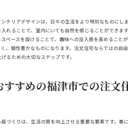
趣味を通じた家族の絆を深める空間
趣味が育む創造的な住まいのあり方
インテリアデザインは、日々の生活をより特別なものにし
福津市の自然と調和した趣味のための注文住宅の魅力
り入れることで、室内にいても自然を感じることができま
るスペースを設けることで、趣味への没入感を高めること
自然素材を活かした快適な住空間
しく、個性豊かなものになります。注文住宅ならではの自
福津市の風景を取り入れた眺望のある家
上げるための大切なステップです。
エコフレンドリーな趣味空間の提案
自然と共生する庭のデザイン
四季を感じる趣味空間の魅力
おすすめの福津市での注文
環境に配慮した持続可能な趣味の住まい
趣味を通じた豊かな暮らしを叶える福津市の注文住宅
趣味がもたらす心の豊かさ
趣味を通じた家族と地域のつながり
る庭づくりは、生活の質を向上させる重要な要素です。春