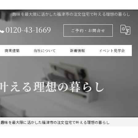
趣味を最大限に活かした福津市の注文住宅で叶える理想の暮らし
0120-43-1669
ご予約・お問合せ
商業建築
当社について
新着情報
イベント見学会
設計
家づくりの本掲載
叶える理想の暮らし
新築
商業建築
ガレージ
趣味を最大限に活かした福津市の注文住宅で叶える理想の暮らし
インテリア