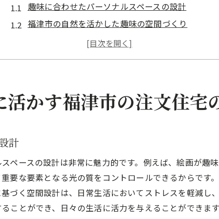
趣味に合わせたパーソナルスペースの設計
福津市の自然を活かした趣味の空間づくり
生活の質を高めるための趣味空間
注文住宅で実現する趣味のための特別な場所
趣味を通じたコミュニティの広がり
趣味を反映したインテリアデザイン
に活かす福津市の注文住宅
ガーデニング好きにおすすめの福津市での注文住宅設
四季折々の植物が楽しめる庭づくり
設計
ガーデニングを楽しむための屋外スペースの工夫
福津市の気候を活かした庭園デザイン
ルスペースの設計は非常に魅力的です。例えば、絵画が趣
て重要な要素となる光の質をコントロールできるからです
庭とリビングをつなぐオープンスペース
に基づく空間設計は、日常生活においてストレスを軽減し
プライベートガーデンでのリラクゼーション
することができ、日々の生活に活力を与えることができま
ガーデニングを共有するコミュニティの形成