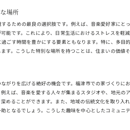
趣味が生活の一部となる家づくり
別な場所
福津市で実現する趣味を楽しむための理想の住まい
現するための最良の選択肢です。例えば、音楽愛好家にと
趣味を活かすための空間計画
が可能です。これにより、日常生活におけるストレスを軽
福津市の自然環境を活用する方法
に過ごす時間を豊かにする要素ともなります。特に、多目
日常生活と趣味を融合させる設計
します。こうした特別な場所を持つことは、住まいの価値
快適な趣味空間を提供する設備
趣味を通じて心豊かな暮らしを実感する
注文住宅で叶える趣味と生活のバランス
つながりを広げる絶好の機会です。福津市での家づくりに
注文住宅で作る福津市の趣味に特化した空間の工夫
。例えば、音楽を愛する人々が集まるスタジオや、地元の
趣味に最適な動線と空間配置
を深めることができます。また、地域の伝統文化を取り入
ライフスタイルに合わせたカスタマイズ設計
一助となるでしょう。こうした趣味を中心としたコミュニ
趣味を楽しむための最新設備の導入
福津市の地域特性を活かした住宅設計