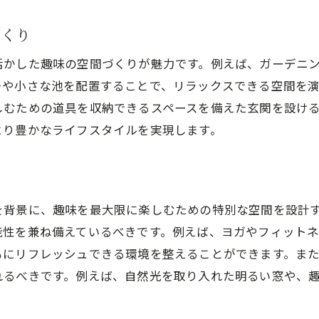
音楽愛好家必見！福津市での理想の音楽スタジオ作り
づくり
音楽スタジオに必要な防音対策
活かした趣味の空間づくりが魅力です。例えば、ガーデニ
自宅でのライブ演奏を可能にする空間
チや小さな池を配置することで、リラックスできる空間を
創造性を引き出す音楽スタジオのデザイン
しむための道具を収納できるスペースを備えた玄関を設け
音響効果を高めるための工夫
より豊かなライフスタイルを実現します。
音楽仲間と交流できるスペースの提案
福津市の環境を反映した音楽空間
趣味を生活の中心に据えた福津市の注文住宅事例集
を背景に、趣味を最大限に楽しむための特別な空間を設計
趣味を支えるための具体的な住宅設計事例
能性を兼ね備えているべきです。例えば、ヨガやフィット
実際の住まいから学ぶ趣味空間の工夫
もにリフレッシュできる環境を整えることができます。ま
福津市の自然を活かした事例の紹介
れるべきです。例えば、自然光を取り入れた明るい窓や、
趣味を通じたコミュニティ構築の実例
注文住宅が実現する夢の趣味空間