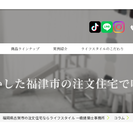
商品ラインナップ
実例紹介
ライフスタイルのこだわり
cocoiro
かした福津市の注文住宅で
cocoiro+
福岡県古賀市の注文住宅ならライフスタイル 一級建築士事務所
コラム