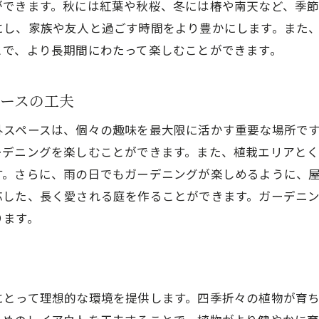
趣味がもたらす生活の質の向上
ができます。秋には紅葉や秋桜、冬には椿や南天など、季
にし、家族や友人と過ごす時間をより豊かにします。また
充実した趣味生活を支える住宅設備
とで、より長期間にわたって楽しむことができます。
福津市での趣味活動がもたらす幸福感
趣味を中心としたライフスタイルの提案
ースの工夫
外スペースは、個々の趣味を最大限に活かす重要な場所で
ーデニングを楽しむことができます。また、植栽エリアとく
す。さらに、雨の日でもガーデニングが楽しめるように、
応した、長く愛される庭を作ることができます。ガーデニ
ります。
にとって理想的な環境を提供します。四季折々の植物が育