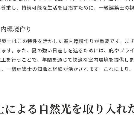
を尊重し、持続可能な生活を目指すために、一級建築士の
自然を感じるアクセントの取り入れ方
持続可能な自然と共生する生活スタイル
室内環境作り
然光を最大限に活用した福津市の住まいづくり
建築士はこの特性を活かした室内環境作りが重要です。ま
日射しの効果的な取り入れ方
れます。また、夏の強い日差しを遮るためには、庇やブラ
光の反射を利用した明るい空間作り
施工を行うことで、年間を通じて快適な室内環境を提供し
照明と組み合わせた自然光活用術
り、一級建築士の知識と経験が活かされます。これにより
庭と室内の一体感を生む設計
日射しをコントロールする窓装飾
自然光がもたらす健康効果
士による自然光を取り入れ
津市の魅力を引き出す一級建築士のインテリア設計
地域の特産品を活かしたデザインアイデア
福津市の景観を引き立てる建築要素
ト