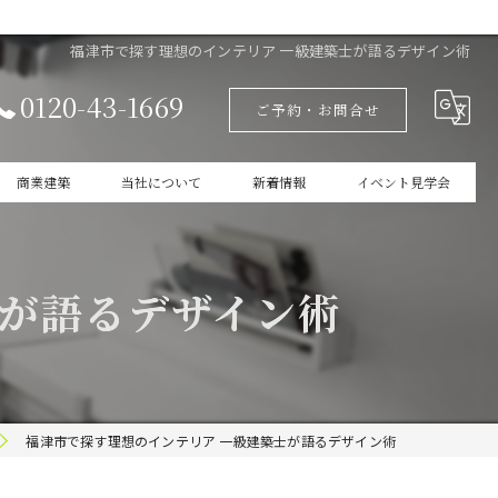
福津市で探す理想のインテリア 一級建築士が語るデザイン術
0120-43-1669
ご予約・お問合せ
商業建築
当社について
新着情報
イベント見学会
設計
家づくりの本掲載
士が語るデザイン術
新築
商業建築
ガレージ
福津市で探す理想のインテリア 一級建築士が語るデザイン術
インテリア