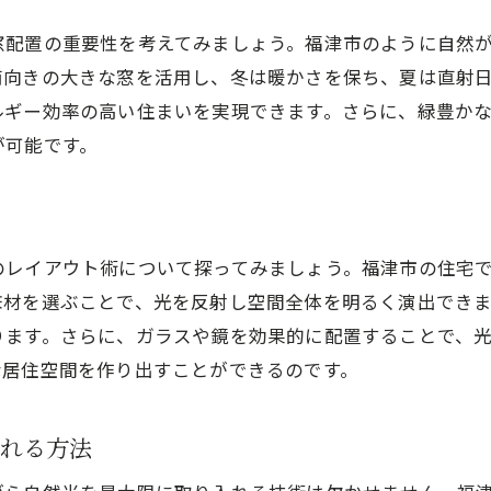
町の雰囲気を取り入れたテーマ設計
窓配置の重要性を考えてみましょう。福津市のように自然
地域イベントに合わせた季節の装飾
南向きの大きな窓を活用し、冬は暖かさを保ち、夏は直射
訪れる人を魅了するインテリアの工夫
ルギー効率の高い住まいを実現できます。さらに、緑豊か
地域のストーリーを感じるデザイン
が可能です。
のレイアウト術について探ってみましょう。福津市の住宅
床材を選ぶことで、光を反射し空間全体を明るく演出でき
ります。さらに、ガラスや鏡を効果的に配置することで、
な居住空間を作り出すことができるのです。
入れる方法