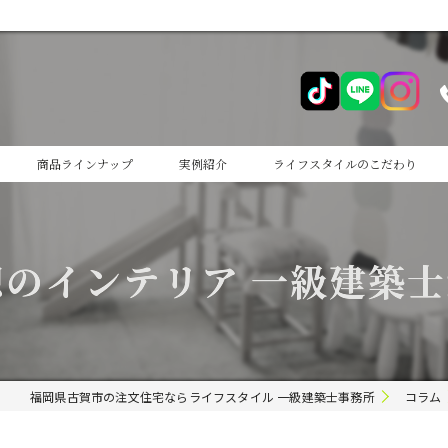
商品ラインナップ
実例紹介
ライフスタイルのこだわり
cocoiro
のインテリア 一級建築
cocoiro+
福岡県古賀市の注文住宅ならライフスタイル 一級建築士事務所
コラム