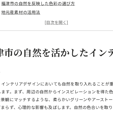
福津市の自然を反映した色彩の選び方
地元産素材の活用法
自然環境に配慮したエネルギー効率の高いデザイン
自然を取り入れるための窓と景観設計
持続可能な設計アプローチ
福津市特有の気候を活かした快適な室内環境作り
津市の自然を活かしたイン
津市での一級建築士による自然光を取り入れた間取り設計
光の動きを計算した窓配置のポイント
方
室内を明るくするためのレイアウト術
プライバシーを保ちながら光を取り入れる方法
、インテリアデザインにおいても自然を取り入れることが
します。まず、周辺の自然からインスピレーションを得た
季節に応じた自然光の調整法
な景観にマッチするような、柔らかいグリーンやアーストー
光と影を楽しむインテリアアイデア
どまらず、心理的な影響も及ぼします。自然の色合いを取
自然光を活用した省エネ対策