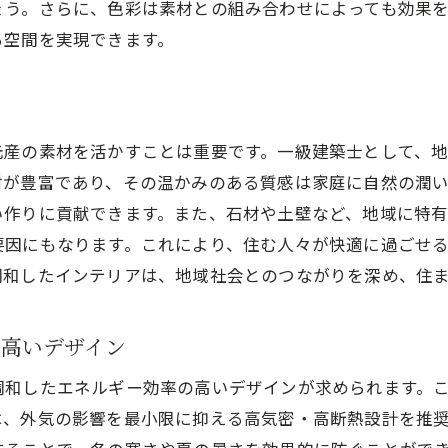
ょう。さらに、色彩は素材との組み合わせによっても効果
ンテリア素材選びで失敗しないための一級建築士のアドバ
る空間を実現できます。
耐久性と美しさを兼ね備えた素材選び
福津市で手に入るおすすめ素材
湿気に強い素材の選び方
元産の素材を活かすことは重要です。一級建築士として、
手入れが簡単な素材の特徴
材が豊富であり、その温かみのある質感は家庭に自然の潤
環境に優しいエコ素材のメリット
い作りに貢献できます。また、石材や土壁など、地域に特
予算に合わせた素材選びのテクニック
要因にもなります。これにより、住む人々が快適に過ごせ
イフスタイルに合った福津市でのインテリア配置術
調和したインテリアは、地域社会とのつながりを深め、住
家族構成に応じた空間利用法
趣味を活かしたインテリアのアイデア
の高いデザイン
仕事と生活を両立する空間設計
調和したエネルギー効率の高いデザインが求められます。
収納スペースの効率的な配置方法
は、外気の影響を最小限に抑える高気密・高断熱設計を推
動線を意識した家具配置の工夫