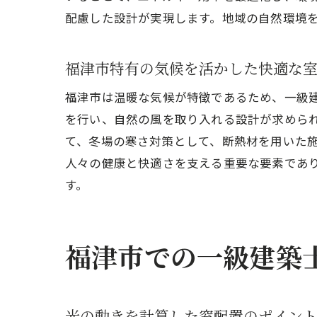
配慮した設計が実現します。地域の自然環境
福津市特有の気候を活かした快適な
自
福津市は温暖な気候が特徴であるため、一級
を行い、自然の風を取り入れる設計が求めら
て、冬場の寒さ対策として、断熱材を用いた
人々の健康と快適さを支える重要な要素であ
す。
福津市での一級建築
福
光の動きを計算した窓配置のポイン