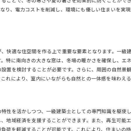
することで、冬の寒さや夏の暑さを効果的に防ぐことがで
リラックスできるプライベート空間の演出法
となり、電力コストを削減し、環境にも優しい住まいを実現
津市の地域特性を反映した一級建築士のデザイン術
地域の伝統と現代デザインの融合
計
福津市の文化を取り入れた空間作り
地域の季節感を感じるディテール
が、快適な住空間を作る上で重要な要素となります。一級
ローカルアーティストとのコラボレーション
す。特に南向きの大きな窓は、冬場の暖かさを確保し、エ
の設置を検討することが必要です。さらに、周囲の自然景
地元の植物を使ったインテリアデザイン
。これにより、室内にいながらも自然との一体感を味わえ
地域特有の気候風土に対応した設計
級建築士直伝！福津市の自然と調和するインテリアの作り
外部環境を取り入れた室内装飾
空間に広がりを持たせるデザイン
の特性を活かしつつ、一級建築士としての専門知識を駆使
し、地域経済を支援することができます。また、再生可能
自然の色を活かしたペイントの選び方
境負荷を軽減することが可能です。これにより、住まいの
ナチュラル素材を用いた家具選び