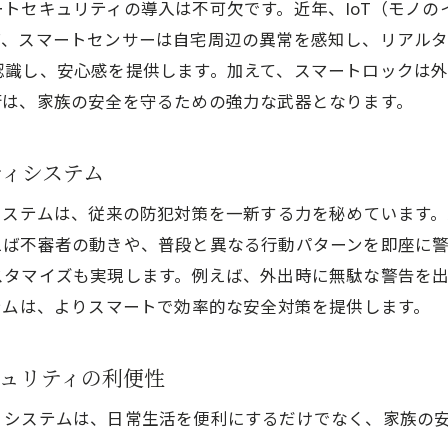
注文住宅でのデザインとセキュリティの事例紹介
トセキュリティの導入は不可欠です。近年、IoT（モノ
ば、スマートセンサーは自宅周辺の異常を感知し、リアル
セキュリティを考慮したデザイン設計の重要性
認識し、安心感を提供します。加えて、スマートロックは
注文住宅の美しいデザインを損なわないセキュリテ
術は、家族の安全を守るための強力な武器となります。
デザインとセキュリティを両立する最新の技術
ティシステム
システムは、従来の防犯対策を一新する力を秘めています。
ば不審者の動きや、普段と異なる行動パターンを即座に警
スタマイズも実現します。例えば、外出時に無駄な警告を
テムは、よりスマートで効率的な安全対策を提供します。
ュリティの利便性
ィシステムは、日常生活を便利にするだけでなく、家族の