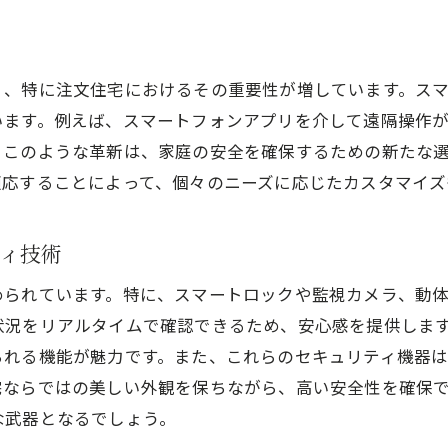
スマートホームが実現する注文住宅の安全性
スマートホームとは何か？
く、特に注文住宅におけるその重要性が増しています。ス
注文住宅におけるスマートホームの利点
います。例えば、スマートフォンアプリを介して遠隔操作
スマートデバイスがもたらす安心生活
。このような革新は、家庭の安全を確保するための新たな
注文住宅でのスマートホームとセキュリティの融合
適応することによって、個々のニーズに応じたカスタマイズ
注文住宅におけるスマートホーム導入のポイント
スマートホームで実現する安心で快適な暮らし
ィ技術
防犯センサーとスマートロックで守る家族の安心
められています。特に、スマートロックや監視カメラ、動
注文住宅における防犯センサーの重要性
状況をリアルタイムで確認できるため、安心感を提供しま
スマートロックで家族を守る理由
られる機能が魅力です。また、これらのセキュリティ機器
防犯センサーの種類とその選び方
宅ならではの美しい外観を保ちながら、高い安全性を確保
注文住宅でのスマートロックの活用方法
な武器となるでしょう。
防犯センサーとスマートロックの組み合わせ効果