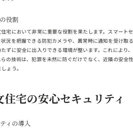
注文住宅での監視カメラ設置のポイント
の役割
注文住宅でのリアルタイム監視の最新技術
注文住宅で選ぶべきホームセキュリティシステムとは
文住宅において非常に重要な役割を果たします。スマート
で状況を把握できる防犯カメラや、異常時に通知を受け取
注文住宅に最適なセキュリティシステムの選び方
持たずに安全に出入りできる環境が整います。これにより
最新のホームセキュリティシステムの特徴
れらの技術は、犯罪を未然に防ぐだけでなく、近隣の安全
注文住宅でのセキュリティシステム選びのポイント
ましょう。
セキュリティシステム導入事例から学ぶ
注文住宅におけるセキュリティシステムの導入手順
効果的なホームセキュリティシステムの選定法
文住宅の安心セキュリティ
注文住宅の設計におけるデザインとセキュリティの両立
注文住宅におけるデザインとセキュリティの融合
ティの導入
美しさと機能性を両立する注文住宅のポイント