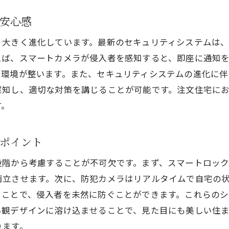
注文住宅での防犯対策を強化するポイント
安心感
ホームセキュリティを設計に組み込む注文住宅のメリッ
り大きく進化しています。最新のセキュリティシステムは
注文住宅の設計段階で考えるセキュリティ対策
えば、スマートカメラが侵入者を感知すると、即座に通知
セキュリティとデザインの両立可能な注文住宅
る環境が整います。また、セキュリティシステムの進化に
注文住宅でのホームセキュリティ設計の事例
察知し、適切な対策を講じることが可能です。注文住宅に
セキュリティを考慮した注文住宅の間取り
す。
注文住宅におけるセキュリティ設計の重要性
設計段階からのセキュリティ対策がもたらす安心感
ポイント
リアルタイム監視で安心感を得る注文住宅のセキュリテ
段階から考慮することが不可欠です。まず、スマートロック
注文住宅でのリアルタイム監視の重要性
両立させます。次に、防犯カメラはリアルタイムで自宅の
スマートフォンでのリアルタイム監視の活用法
ることで、侵入者を未然に防ぐことができます。これらの
外観デザインに溶け込ませることで、見た目にも美しい住
注文住宅における監視カメラシステムの選び方
ります。
リアルタイム監視がもたらす安心感