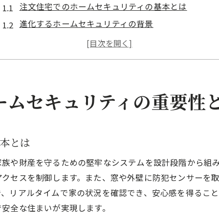
注文住宅でのホームセキュリティの基本とは
進化するホームセキュリティの背景
注文住宅に求められる最新セキュリティ技術
ホームセキュリティの進化がもたらす安心感
注文住宅でのセキュリティ対策の重要ポイント
家族を守るためのホームセキュリティの役割
ームセキュリティの重要性
最新技術で叶える注文住宅の安心セキュリティ
最新技術を活用したスマートセキュリティの導入
本とは
注文住宅でのAIを活用したセキュリティシステム
スマートフォンと連携するホームセキュリティの利
家族や財産を守るための堅牢なシステムを設計段階から組
アクセスを制御します。また、窓や外壁に防犯センサーを
注文住宅における防犯カメラの進化と選び方
で、リアルタイムで家の状況を確認でき、安心感を得るこ
最新セキュリティ技術が提供する安心感
で安全な住まいが実現します。
注文住宅でのセキュリティシステム導入事例