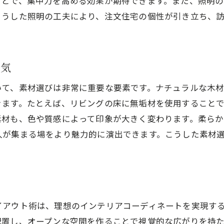
ことで、集中力を高める効果が期待できます。また、照明
木材の温もりを感じるインテリア
こうした照明の工夫により、注文住宅の個性が引き立ち、
北欧スタイルがもたらす心地よい生活
機能性とデザイン性を兼ね備えた注文住宅の収納アイデ
収納スペースの計画とデザインのポイント
囲気
スマートな収納で空間を有効活用する方法
いて、素材選びは非常に重要な要素です。ナチュラルな木
デザイン性を考慮した収納家具の選び方
きます。たとえば、リビングの床に無垢材を使用すること
リビングやキッチンでの収納術
素材も、色や質感によって印象が大きく変わります。柔ら
人が集まる場をより魅力的に演出できます。こうした素材
オーダー収納で実現する理想のインテリア
小さなスペースを最大限に活かすアイデア
注文住宅で実現する明るく心地よい空間の作り方
自然光を最大限に取り入れる窓の配置
明るい色彩を基調としたインテリアデザイン
イアウト術は、理想のインテリアコーディネートを実現す
配置し、オープンな空間を作ることで視覚的な広がりを持
間接照明で演出する柔らかな光の空間