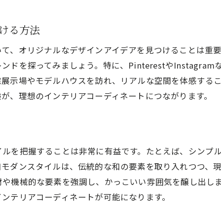
生活動線を考慮した家具配置の工夫
健康を考えたエコフレンドリーなインテリア
ける方法
家族それぞれのニーズに応じた空間提案
いて、オリジナルなデザインアイデアを見つけることは重
パーソナルスペースの重要性とその設計
を探ってみましょう。特に、PinterestやInstagr
生活を豊かにするインテリアアクセサリー
宅展示場やモデルハウスを訪れ、リアルな空間を体感する
験が、理想のインテリアコーディネートにつながります。
イルを把握することは非常に有益です。たとえば、シンプ
和モダンスタイルは、伝統的な和の要素を取り入れつつ、
材や機械的な要素を強調し、かっこいい雰囲気を醸し出し
インテリアコーディネートが可能になります。