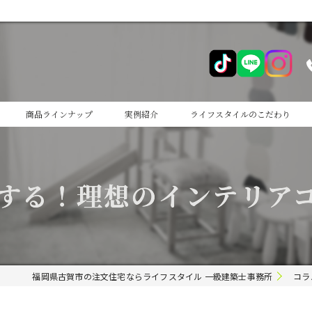
商品ラインナップ
実例紹介
ライフスタイルのこだわり
cocoiro
する！理想のインテリア
cocoiro+
福岡県古賀市の注文住宅ならライフスタイル 一級建築士事務所
コラ