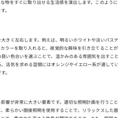
要な物をすぐに取り出せる生活感を演出します。このよう
プロの視点から見た最新インテリアトレンド
ます。
注文住宅ならではのインテリアコーディネートで個性を
個性を活かすカスタムインテリアの選び方
オーダーメイド家具で作る特別な空間
を大きく左右します。例えば、明るいホワイトや淡いパス
注文住宅でのテーマ別インテリアコーディネート
トカラーを取り入れると、視覚的な興味を引き立てること
アートやデコレーションで空間に個性をプラス
の良い色合いを選ぶことで、温かみのある雰囲気を出すこ
家族のライフスタイルに合わせたインテリア提案
系、活気を求める空間にはオレンジやイエロー系が適して
素材と色で表現する独自の空間
です。
北欧スタイルを取り入れた注文住宅でのナチュラルな暮
北欧スタイルの基本要素とその魅力
自然素材を活かしたインテリアの実例
る影響が非常に大きい要素です。適切な照明計画を行うこ
シンプルさと機能美を追求するデザイン
は、柔らかい間接照明を使用することで、リラックスした
北欧カラーで作る明るく爽やかな空間