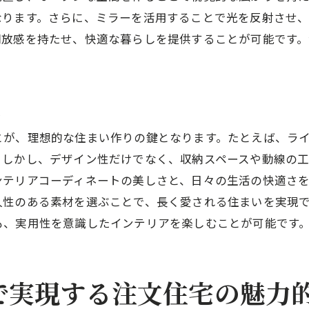
なります。さらに、ミラーを活用することで光を反射させ
心地よい空気感を作る素材選び
開放感を持たせ、快適な暮らしを提供することが可能です
リビングやダイニングでの明るさの確保
光の演出で変わる部屋の印象
自由な発想で楽しむ注文住宅のインテリアデザイン術
立
文化や趣味を反映したインテリアの創造
とが、理想的な住まい作りの鍵となります。たとえば、ラ
アートとデザインの融合による個性豊かな空間
。しかし、デザイン性だけでなく、収納スペースや動線の
新しいインテリアスタイルの試み方
ンテリアコーディネートの美しさと、日々の生活の快適さ
素材とテクスチャーで表現する独創性
久性のある素材を選ぶことで、長く愛される住まいを実現
自由設計が可能な注文住宅ならではの利点
も、実用性を意識したインテリアを楽しむことが可能です
デザインプロセスを楽しむインテリア作り
注文住宅でのインテリア選びでライフスタイルを豊かに
で実現する注文住宅の魅力
ライフスタイルに合わせたインテリアの選択