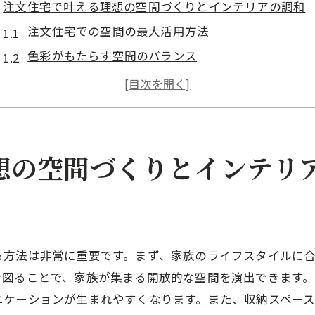
注文住宅で叶える理想の空間づくりとインテリアの調和
注文住宅での空間の最大活用方法
色彩がもたらす空間のバランス
照明がインテリアに与える影響
素材選びで演出する温かみのある雰囲気
空間を広く見せるレイアウト術
注文住宅における個性と機能性の両立
想の空間づくりとインテリ
自由なデザイン選択で実現する注文住宅の魅力的インテ
オリジナルなデザインアイデアを見つける方法
人気のインテリアスタイルとその特徴
注文住宅ならではの自由な設計の楽しさ
る方法は非常に重要です。まず、家族のライフスタイルに
を図ることで、家族が集まる開放的な空間を演出できます。
色や素材で表現するデザインの個性
ニケーションが生まれやすくなります。また、収納スペー
デザインと機能性を両立させるインテリア