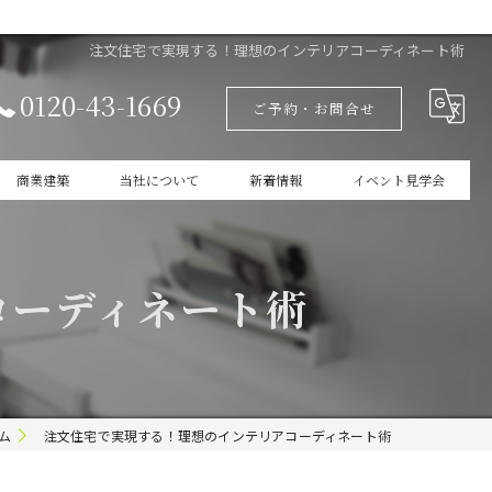
注文住宅で実現する！理想のインテリアコーディネート術
0120-43-1669
ご予約・お問合せ
商業建築
当社について
新着情報
イベント見学会
設計
家づくりの本掲載
コーディネート術
新築
商業建築
ガレージ
ム
注文住宅で実現する！理想のインテリアコーディネート術
インテリア