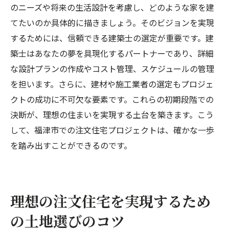
のニーズや将来の生活設計を考慮し、どのような家を建
での準備
てたいのか具体的に描きましょう。そのビジョンを実現
完成した注文住宅での暮らしを楽しむため
するためには、信頼できる建築士の選定が重要です。建
の準備
築士はあなたの夢を具現化するパートナーであり、詳細
福津市で新生活を始めるための注文住宅準
な設計プランの作成やコスト管理、スケジュールの管理
備ガイド
を担います。さらに、建材や施工業者の選定もプロジェ
新しい注文住宅での快適な生活を始める方
クトの成功に不可欠な要素です。これらの初期段階での
法
決断が、理想の住まいを実現する土台を築きます。こう
福津市の新しい住まいでの生活準備のポイ
して、福津市での注文住宅プロジェクトは、確かな一歩
ント
を踏み出すことができるのです。
理想の注文住宅で新生活をスタートさせる
準備
福津市での注文住宅プロジェクトを未来への第
理想の注文住宅を実現するため
一歩に
の土地選びのコツ
福津市の注文住宅が未来の生活を形作る