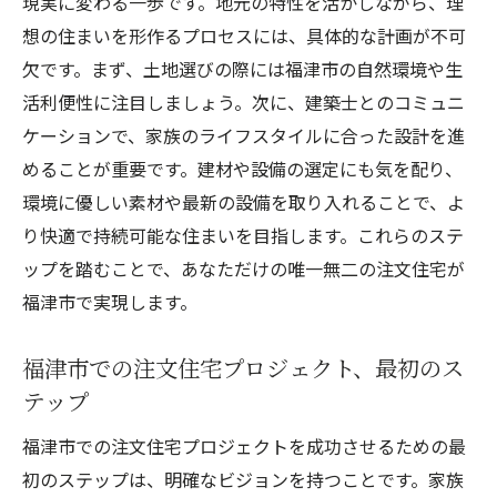
現実に変わる一歩です。地元の特性を活かしながら、理
施工中に知っておくべき注文住宅の進捗管理方
想の住まいを形作るプロセスには、具体的な計画が不可
法
欠です。まず、土地選びの際には福津市の自然環境や生
福津市での注文住宅施工中の重要な進捗管
活利便性に注目しましょう。次に、建築士とのコミュニ
理ポイント
ケーションで、家族のライフスタイルに合った設計を進
注文住宅施工中における進捗確認のコツ
めることが重要です。建材や設備の選定にも気を配り、
環境に優しい素材や最新の設備を取り入れることで、よ
福津市の注文住宅施工管理で知っておくべ
り快適で持続可能な住まいを目指します。これらのステ
きこと
ップを踏むことで、あなただけの唯一無二の注文住宅が
施工段階での進捗管理が注文住宅成功の鍵
福津市で実現します。
注文住宅施工中の進捗管理で気を付けるべ
き点
福津市での注文住宅プロジェクト、最初のス
福津市での注文住宅施工中の効果的な進捗
テップ
管理方法
福津市での注文住宅プロジェクトを成功させるための最
完成した注文住宅で新生活を楽しむための準備
初のステップは、明確なビジョンを持つことです。家族
新生活を始める前に知っておきたい福津市