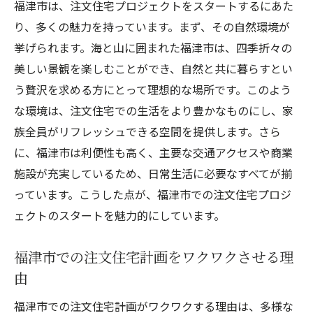
福津市は、注文住宅プロジェクトをスタートするにあた
ト
り、多くの魅力を持っています。まず、その自然環境が
福津市の地元文化を取り入れた注文住宅のデザ
挙げられます。海と山に囲まれた福津市は、四季折々の
イン
美しい景観を楽しむことができ、自然と共に暮らすとい
福津市の伝統を取り入れた注文住宅デザイ
う贅沢を求める方にとって理想的な場所です。このよう
ンの魅力
な環境は、注文住宅での生活をより豊かなものにし、家
地元文化を反映した福津市の注文住宅デザ
族全員がリフレッシュできる空間を提供します。さら
イン
に、福津市は利便性も高く、主要な交通アクセスや商業
福津市の歴史と文化を融合させた注文住宅
施設が充実しているため、日常生活に必要なすべてが揃
の設計
っています。こうした点が、福津市での注文住宅プロジ
福津市にインスパイアされた注文住宅のデ
ェクトのスタートを魅力的にしています。
ザインアイデア
福津市での注文住宅計画をワクワクさせる理
地域の特性を生かした福津市での注文住宅
由
デザイン
福津市の文化を取り入れた注文住宅作りの
福津市での注文住宅計画がワクワクする理由は、多様な