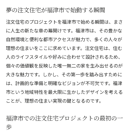
クトの始まり
夢の注文住宅が福津市で始動する瞬間
福津市での注文住宅プロジェクト、最初の
注文住宅のプロジェクトを福津市で始める瞬間は、まさ
ステップ
に人生の新たな章の幕開けです。福津市は、その豊かな
理想の注文住宅を実現するための土地選びのコ
自然環境と便利な都市アクセスが魅力で、多くの人々が
ツ
理想の住まいをここに求めています。注文住宅は、住む
福津市で理想の注文住宅を実現するための
人のライフスタイルや好みに合わせて設計されるため、
土地選定
個々の価値観を反映した唯一無二の家を生み出せるのが
注文住宅に最適な福津市の土地を見つける
大きな魅力です。しかし、その第一歩を踏み出すために
方法
は、計画的な準備と明確なビジョンが不可欠です。福津
福津市での注文住宅における土地選びの重
市という地域特性を最大限に生かしたデザインを考える
要ポイント
ことが、理想の住まい実現の鍵となるのです。
理想の注文住宅のための福津市での土地探
し
福津市での注文住宅プロジェクトの最初の一
福津市で注文住宅に適した土地を選ぶため
歩