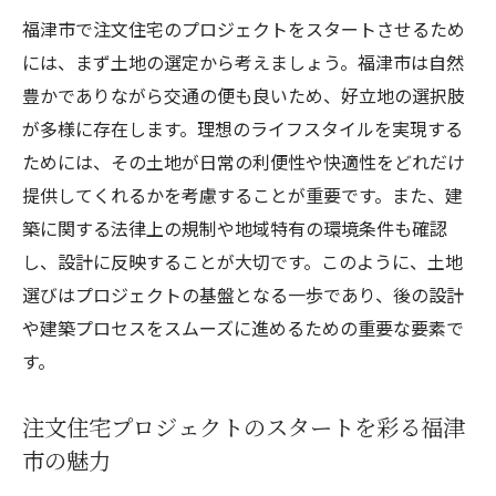
のガイド
福津市で注文住宅のプロジェクトをスタートさせるため
注文住宅の夢を叶えるための福津市での土
には、まず土地の選定から考えましょう。福津市は自然
地選び
豊かでありながら交通の便も良いため、好立地の選択肢
設計段階で考えるべき注文住宅の重要ポイント
が多様に存在します。理想のライフスタイルを実現する
福津市の風土を活かした注文住宅の設計ポ
ためには、その土地が日常の利便性や快適性をどれだけ
イント
提供してくれるかを考慮することが重要です。また、建
築に関する法律上の規制や地域特有の環境条件も確認
注文住宅設計で考慮すべき福津市の地理的
し、設計に反映することが大切です。このように、土地
特性
選びはプロジェクトの基盤となる一歩であり、後の設計
理想の注文住宅設計を実現するための福津
や建築プロセスをスムーズに進めるための重要な要素で
市のヒント
す。
福津市での注文住宅設計における重要事項
注文住宅の設計段階で心に留めるべき福津
注文住宅プロジェクトのスタートを彩る福津
市の知識
市の魅力
福津市における注文住宅設計の成功ポイン