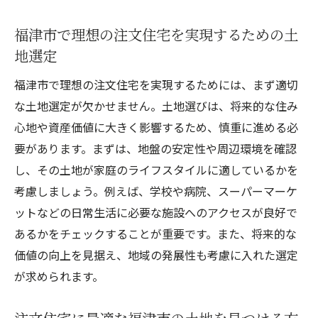
注文住宅プロジェクトを福津市で未来の一
福津市で理想の注文住宅を実現するための土
歩に
地選定
福津市の注文住宅が生み出す未来への可能
福津市で理想の注文住宅を実現するためには、まず適切
性
な土地選定が欠かせません。土地選びは、将来的な住み
未来へのビジョンを福津市の注文住宅で実
心地や資産価値に大きく影響するため、慎重に進める必
現
要があります。まずは、地盤の安定性や周辺環境を確認
福津市での注文住宅が開く新しい生活の扉
し、その土地が家庭のライフスタイルに適しているかを
福津市で注文住宅を通じて築く未来のステ
考慮しましょう。例えば、学校や病院、スーパーマーケ
ップ
ットなどの日常生活に必要な施設へのアクセスが良好で
あるかをチェックすることが重要です。また、将来的な
価値の向上を見据え、地域の発展性も考慮に入れた選定
が求められます。