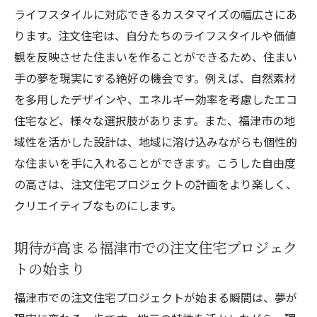
ポイント
ライフスタイルに対応できるカスタマイズの幅広さにあ
ります。注文住宅は、自分たちのライフスタイルや価値
信頼できる施工業者選びで注文住宅成功への道
観を反映させた住まいを作ることができるため、住まい
を開く
手の夢を現実にする絶好の機会です。例えば、自然素材
福津市で注文住宅を成功させる施工業者選
を多用したデザインや、エネルギー効率を考慮したエコ
びの秘訣
住宅など、様々な選択肢があります。また、福津市の地
信頼できる業者が福津市の注文住宅成功を
域性を活かした設計は、地域に溶け込みながらも個性的
支える
な住まいを手に入れることができます。こうした自由度
福津市での注文住宅施工業者選定の重要性
の高さは、注文住宅プロジェクトの計画をより楽しく、
注文住宅プロジェクト成功のための施工業
クリエイティブなものにします。
者選び
福津市で安心して任せられる施工業者の選
期待が高まる福津市での注文住宅プロジェク
び方
トの始まり
注文住宅の夢を叶える福津市での施工業者
福津市での注文住宅プロジェクトが始まる瞬間は、夢が
選び