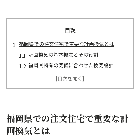
目次
福岡県での注文住宅で重要な計画換気とは
計画換気の基本概念とその役割
福岡県特有の気候に合わせた換気設計
高気密・高断熱住宅における計画換気の重
要性
健康的な室内環境を支える換気システム
エネルギー効率を高める計画換気のメリッ
福岡県での注文住宅で重要な計
ト
最新技術を活用した計画換気の導入事例
画換気とは
計画換気がもたらす福岡県の注文住宅の快適性