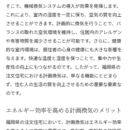
そこで、機械換気システムの導入が効果を発揮します。
季節ごとの快適性を追求する換気
これにより、室内の湿度を一定に保ち、空気の質を向上
エコライフを支える換気システム
させることができます。計画的に換気を行うことで、バ
バイオクライマティックデザインの考え方
ランスの取れた空気環境を維持し、住居内のアレルゲン
年間を通じて快適な住環境を提供
や有害物質を減少させることが可能です。さらに、健康
自然との調和を追求した住宅作り
的な室内環境は、居住者の心身の健康にも大きな影響を
福岡県の注文住宅で計画換気がもたらす生活の
与えます。快適な温度と湿度を保つことで、集中力や生
質向上
産性の向上にもつながるのです。したがって、福岡県の
心地よい住空間がもたらす生活満足度
注文住宅における計画換気は、単なる機能にとどまら
ず、住む人の生活の質を向上させるための重要な要素な
省エネルギー効果と暮らしの改革
のです。
ストレスフリーな日常を実現する住宅設計
計画換気による家計への優しさ
エネルギー効率を高める計画換気のメリット
アクティブなライフスタイルを支える家
福岡県の注文住宅において、計画換気はエネルギー効率
共に成長する住まいのデザイン