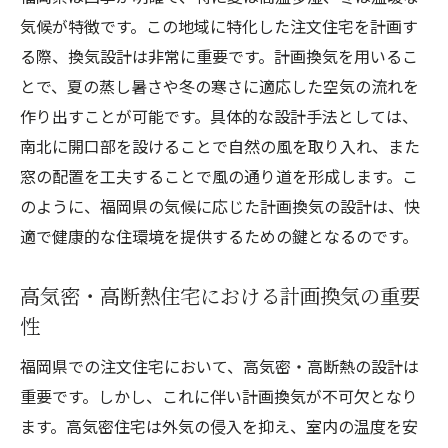
四季折々を楽しむための住宅設計
気候が特徴です。この地域に特化した注文住宅を計画す
計画換気が鍵！福岡県の注文住宅で健康的な暮
る際、換気設計は非常に重要です。計画換気を用いるこ
らしを
とで、夏の蒸し暑さや冬の寒さに適応した空気の流れを
計画換気が健康にもたらす影響
作り出すことが可能です。具体的な設計手法としては、
南北に開口部を設けることで自然の風を取り入れ、また
アレルギー対策としての計画換気
窓の配置を工夫することで風の通り道を形成します。こ
室内空気質を保つための換気方法
のように、福岡県の気候に応じた計画換気の設計は、快
ストレス軽減を促す新しい住まい方
適で健康的な住環境を提供するための鍵となるのです。
健康寿命を延ばす環境作り
病気予防につながる換気システムの選び方
高気密・高断熱住宅における計画換気の重要
湿気と暑さを和らげる福岡県の注文住宅計画換
性
気
福岡県での注文住宅において、高気密・高断熱の設計は
夏の暑さを軽減する換気の工夫
重要です。しかし、これに伴い計画換気が不可欠となり
湿気対策に重要な換気技術
ます。高気密住宅は外気の侵入を抑え、室内の温度を安