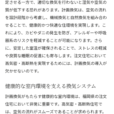
結露を防ぐための住宅設計ポイント
定させる一方で、適切な換気を行わないと湿気や空気の
快適な湿度を保つための換気システム
質が低下する恐れがあります。計画換気は、空気の流れ
を設計段階から考慮し、機械換気と自然換気を組み合わ
涼風を感じる居心地の良い空間
せることで、健康的かつ快適な住環境を実現します。こ
省エネと快適性を両立する換気設計
れにより、カビやダニの発生を防ぎ、アレルギーや呼吸
福岡県での注文住宅における計画換気の魅力を
器系のリスクを軽減することが可能になります。さら
探る
に、安定した室温が確保されることで、ストレスの軽減
最新の換気システムの特徴と利点
や良質な睡眠の促進にも寄与します。注文住宅において
カスタマイズ可能な換気設計
高気密・高断熱を実現するためには、計画換気の導入が
計画換気がもたらす家族への恩恵
欠かせないのです。
居住者のライフスタイルに合わせた換気
健康的な室内環境を支える換気システム
長期的な価値を生む住宅換気の選択
未来を見据えた持続可能な換気戦略
計画換気がもたらす健康的な室内環境は、福岡県の注文
四季を楽しむための福岡県注文住宅の計画換気
住宅において非常に重要です。高気密・高断熱住宅で
は、空気の流れがスムーズであることが求められます。
自然風を活かした設計アイデア