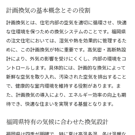
四季を通じて快適な温度管理を実現
計画換気の基本概念とその役割
湿気管理における計画換気の効果
計画換気とは、住宅内部の空気を適切に循環させ、快適
健康的な空気環境を作り出す秘密
な住環境を保つための換気システムのことです。福岡県
家族全員が安心して過ごせる住まい
の注文住宅においては、湿気や熱を効果的に管理するた
エアコン依存を減らす計画換気の工夫
めに、この計画換気が特に重要です。高気密・高断熱設
計により、外気の影響を受けにくくし、内部の環境をコ
自然な風の流れを生む設計ポイント
ントロールします。具体的には、計画的な換気によって
注文住宅で実現する福岡県の四季に対応した住
新鮮な空気を取り入れ、汚染された空気を排出すること
環境
で、健康的な室内環境を維持する役割があります。ま
季節に応じた換気の工夫
た、計画換気の導入により、エネルギー効率の向上も期
断熱と換気のベストバランスを探る
待でき、快適な住まいを実現する基盤となります。
自然光を取り入れる設計戦略
窓配置がもたらす快適な室内環境
福岡県特有の気候に合わせた換気設計
自然を感じる居心地の良い空間作り
福岡県は四季が明確で、特に夏は高温多湿、冬は温暖な