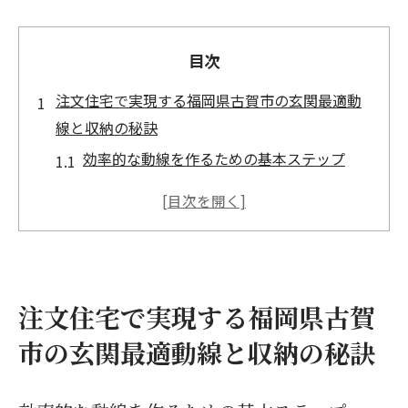
目次
注文住宅で実現する福岡県古賀市の玄関最適動
線と収納の秘訣
効率的な動線を作るための基本ステップ
収納スペースを最大化するデザインアイデ
ア
住みやすさを高める玄関の配置ポイント
古賀市の気候に適した玄関設計方法
注文住宅で実現する福岡県古賀
動線と収納を両立するためのテクニック
地元の専門家が教える玄関最適化のコツ
市の玄関最適動線と収納の秘訣
玄関の顔を作る！福岡県古賀市の注文住宅で考
える動線の重要性