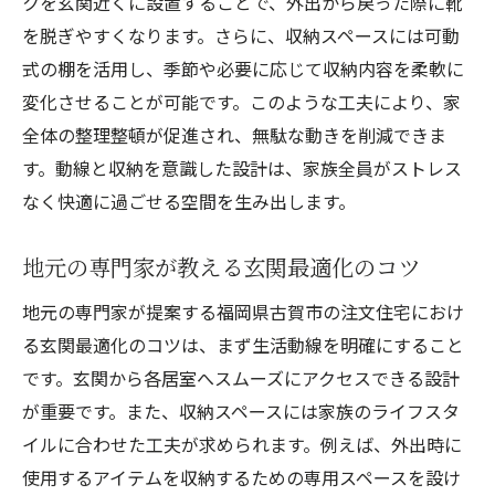
クを玄関近くに設置することで、外出から戻った際に靴
変わりゆく玄関設計の潮流
を脱ぎやすくなります。さらに、収納スペースには可動
動線設計がもたらす家族団らんの時間
式の棚を活用し、季節や必要に応じて収納内容を柔軟に
変化させることが可能です。このような工夫により、家
全体の整理整頓が促進され、無駄な動きを削減できま
す。動線と収納を意識した設計は、家族全員がストレス
なく快適に過ごせる空間を生み出します。
地元の専門家が教える玄関最適化のコツ
地元の専門家が提案する福岡県古賀市の注文住宅におけ
る玄関最適化のコツは、まず生活動線を明確にすること
です。玄関から各居室へスムーズにアクセスできる設計
が重要です。また、収納スペースには家族のライフスタ
イルに合わせた工夫が求められます。例えば、外出時に
使用するアイテムを収納するための専用スペースを設け