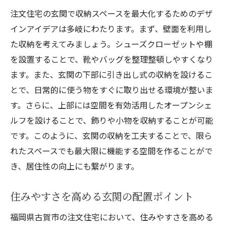
住まい全体の動線改善事例
注文住宅の玄関で収納スペースを最大化するためのデザ
収納力を最大化！福岡県古賀市で注文住宅の玄
インアイデアは多岐にわたります。まず、壁面を利用し
関を効率的に活用する方法
た収納を考えてみましょう。シューズクローゼットや棚
収納スペース拡充のための初歩テクニック
を設置することで、靴やバッグを整理整頓しやすくなり
ます。また、玄関の下部に引き出し式の収納を設けるこ
玄関収納に必要なアイテムリスト
とで、日常的に使う物をすぐに取り出せる環境が整いま
アウトドア用品の収納アイデア
す。さらに、上部には空間を有効活用したオープンシェ
可動棚を活用した効率的な整理術
ルフを設けることで、飾りや小物を収納することが可能
限られたスペースでの収納力向上法
です。このように、玄関の収納を工夫することで、限ら
古賀市で学ぶ玄関収納の基本
れたスペースでも最大限に機能する空間を作ることがで
古賀市で叶える注文住宅玄関の動線改善と収納
き、居住性の向上にも繋がります。
力向上のポイント
動線改善で暮らしが変わる
住みやすさを高める玄関の配置ポイント
収納力向上のための最新トレンド
福岡県古賀市の注文住宅において、住みやすさを高める