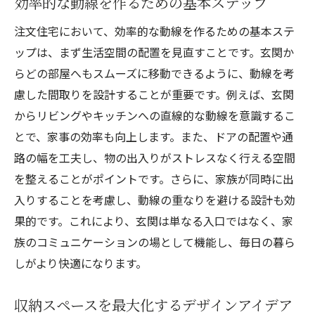
効率的な動線を作るための基本ステップ
動線がもたらす生活の変化
注文住宅において、効率的な動線を作るための基本ステ
玄関設計における動線確保の必要性
ップは、まず生活空間の配置を見直すことです。玄関か
動線重視の家づくりで得られる利点
らどの部屋へもスムーズに移動できるように、動線を考
家族構成に合わせた動線の工夫
慮した間取りを設計することが重要です。例えば、玄関
外観だけでない内面の美しさ
からリビングやキッチンへの直線的な動線を意識するこ
とで、家事の効率も向上します。また、ドアの配置や通
幸せを呼ぶ玄関デザインとは
路の幅を工夫し、物の出入りがストレスなく行える空間
快適な暮らしは玄関から福岡県古賀市の注文住
を整えることがポイントです。さらに、家族が同時に出
宅における動線設計
入りすることを考慮し、動線の重なりを避ける設計も効
動線がもたらす快適さとは
果的です。これにより、玄関は単なる入口ではなく、家
古賀市のライフスタイルに合う動線設計
族のコミュニケーションの場として機能し、毎日の暮ら
忙しい朝を楽にする動線の工夫
しがより快適になります。
玄関から始まる日常生活のスムーズ化
動線を意識した収納計画の立て方
収納スペースを最大化するデザインアイデア