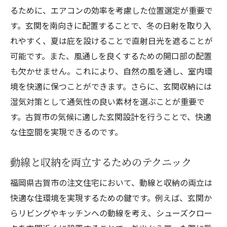
と収納の設計ガイド
るために、エアコンの効率を考慮した位置選定が重要で
す。玄関を南向きに配置することで、冬の日射を取り入
設計ミスを防ぐためのチェックリスト
れやすく、夏は庇を設けることで直射日光を遮ることが
失敗しない玄関動線の基本プラン
可能です。また、風通しを良くするための開口部の配置
収納不足を防ぐポイントとは
も欠かせません。これにより、自然の風を通し、室内環
経験者が語る設計の注意点
境を快適に保つことができます。さらに、玄関収納には
プロが教える玄関設計の秘訣
湿気対策として通気性の良い素材を選ぶことが重要で
初めての注文住宅でも安心の玄関設計
す。古賀市の気候に適した玄関設計を行うことで、快適
動線が変える生活福岡県古賀市での注文住宅に
な住空間を実現できるのです。
おける玄関収納の新常識
動線と収納を両立するためのテクニック
動線改善で生活が劇的に変わる理由
玄関収納の新しいスタンダード
福岡県古賀市の注文住宅において、動線と収納の両立は
動線と収納を両立する設計方法
快適な住環境を実現するための鍵です。例えば、玄関か
らリビングやキッチンへの動線を考え、シューズクロー
プランニング段階で考慮すべき要素