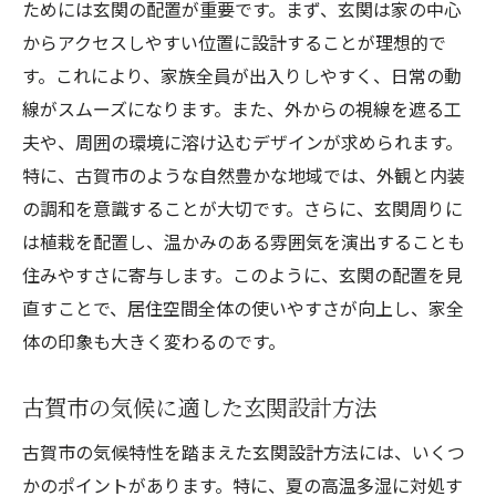
動線と収納を結ぶアイデア例
ためには玄関の配置が重要です。まず、玄関は家の中心
福岡県の注文住宅特有の設計ポイント
からアクセスしやすい位置に設計することが理想的で
す。これにより、家族全員が出入りしやすく、日常の動
玄関リフォームで得られる効果
線がスムーズになります。また、外からの視線を遮る工
地元の施主が語る成功事例
夫や、周囲の環境に溶け込むデザインが求められます。
注文住宅の魅力発見福岡県古賀市での玄関動線
特に、古賀市のような自然豊かな地域では、外観と内装
と収納の革新的アイデア
の調和を意識することが大切です。さらに、玄関周りに
最新技術を使った玄関設計の魅力
は植栽を配置し、温かみのある雰囲気を演出することも
古賀市で導入できる革新的収納ソリューシ
住みやすさに寄与します。このように、玄関の配置を見
ョン
直すことで、居住空間全体の使いやすさが向上し、家全
未来を見据えた動線設計の考え方
体の印象も大きく変わるのです。
注文住宅ならではの個性的な玄関設計
古賀市の気候に適した玄関設計方法
革新をもたらすデザインテクニック
生活を豊かにする新しい玄関の考え方
古賀市の気候特性を踏まえた玄関設計方法には、いくつ
福岡県古賀市の注文住宅で失敗しない玄関動線
かのポイントがあります。特に、夏の高温多湿に対処す