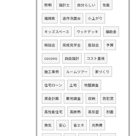
照明
設計士
自分らしい
性能
福岡県
造作洗面台
小上がり
キッズスペース
ウッドデッキ
補助金
相談会
完成見学会
座談会
予算
cocoiro
自由設計
コスト重視
施工事例
ルームツアー
家づくり
住宅ローン
土地
地盤調査
資金計画
敷地調査
収納
防犯窓
高性能住宅
高断熱
高気密
耐震
換気
安心
省エネ
光熱費