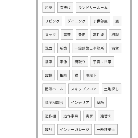
和室
吹抜け
ランドリールーム
リビング
ダイニング
子供部屋
窓
ヌック
書斎
費用
高性能
相談
洗面
新築
一級建築士事務所
古賀
福津
宗像
間取り
子育て世帯
設備
相続
猫
階段下
階段ホール
スキップフロア
土地探し
住宅相談会
インテリア
壁紙
造作棚
造作家具
実家
建替え
設計
インナーガレージ
一級建築士