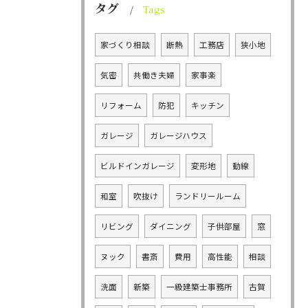
タグ
Tags
家づくり相談
断熱
工務店
狭小地
気密
共働き夫婦
家事楽
リフォーム
防犯
キッチン
ガレージ
ガレージハウス
ビルドインガレージ
変形地
動線
和室
吹抜け
ランドリールーム
リビング
ダイニング
子供部屋
窓
ヌック
書斎
費用
高性能
相談
洗面
新築
一級建築士事務所
古賀