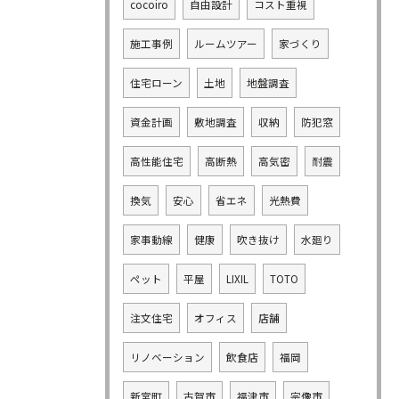
cocoiro
自由設計
コスト重視
施工事例
ルームツアー
家づくり
住宅ローン
土地
地盤調査
資金計画
敷地調査
収納
防犯窓
高性能住宅
高断熱
高気密
耐震
換気
安心
省エネ
光熱費
家事動線
健康
吹き抜け
水廻り
ペット
平屋
LIXIL
TOTO
注文住宅
オフィス
店舗
リノベーション
飲食店
福岡
新宮町
古賀市
福津市
宗像市