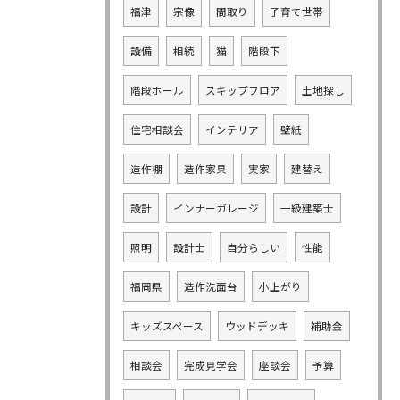
福津
宗像
間取り
子育て世帯
設備
相続
猫
階段下
階段ホール
スキップフロア
土地探し
住宅相談会
インテリア
壁紙
造作棚
造作家具
実家
建替え
設計
インナーガレージ
一級建築士
照明
設計士
自分らしい
性能
福岡県
造作洗面台
小上がり
キッズスペース
ウッドデッキ
補助金
相談会
完成見学会
座談会
予算