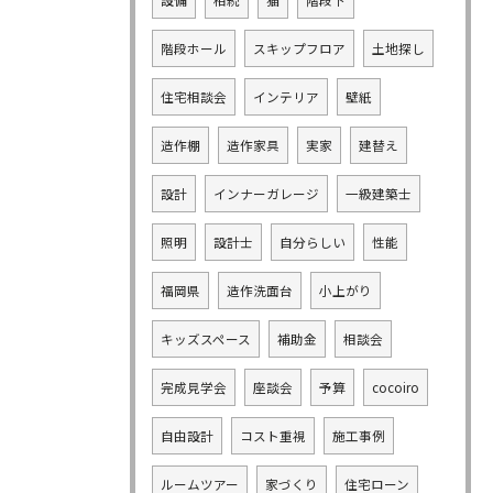
設備
相続
猫
階段下
階段ホール
スキップフロア
土地探し
住宅相談会
インテリア
壁紙
造作棚
造作家具
実家
建替え
設計
インナーガレージ
一級建築士
照明
設計士
自分らしい
性能
福岡県
造作洗面台
小上がり
キッズスペース
補助金
相談会
完成見学会
座談会
予算
cocoiro
自由設計
コスト重視
施工事例
ルームツアー
家づくり
住宅ローン