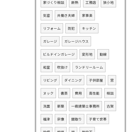
家づくり相談
断熱
工務店
狭小地
気密
共働き夫婦
家事楽
リフォーム
防犯
キッチン
ガレージ
ガレージハウス
ビルドインガレージ
変形地
動線
和室
吹抜け
ランドリールーム
リビング
ダイニング
子供部屋
窓
ヌック
書斎
費用
高性能
相談
洗面
新築
一級建築士事務所
古賀
福津
宗像
間取り
子育て世帯