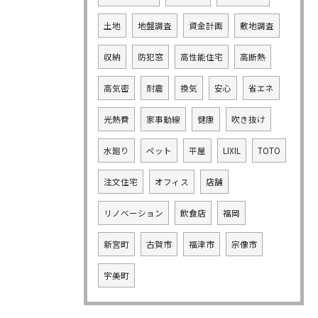
土地
地盤調査
資金計画
敷地調査
収納
防犯窓
高性能住宅
高断熱
高気密
耐震
換気
安心
省エネ
光熱費
家事動線
健康
吹き抜け
水廻り
ペット
平屋
LIXIL
TOTO
注文住宅
オフィス
店舗
リノベーション
飲食店
福岡
新宮町
古賀市
福津市
宗像市
宇美町