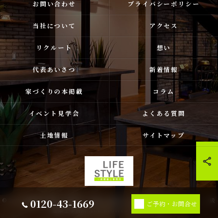
お問い合わせ
プライバシーポリシー
当社について
アクセス
リクルート
想い
代表あいさつ
新着情報
家づくりの本掲載
コラム
イベント見学会
よくある質問
土地情報
サイトマップ
0120-43-1669
© 2026 福岡県古賀市❘福津市❘宗像市❘新宮の注文住宅ならライフスタイル 一級
ご予約・お問合せ
建築士事務所 ALL RIGHTS RESERVED.