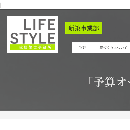
|
新築事業部
TOP
家づくりについて
「予算オ