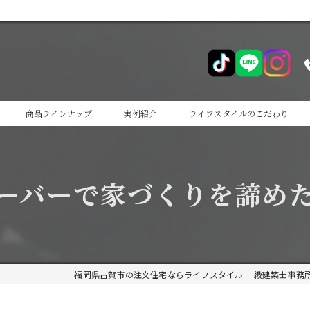
商品ラインナップ
実例紹介
ライフスタイルのこだわり
cocoiro
ーバーで家づくりを諦め
cocoiro+
福岡県古賀市の注文住宅ならライフスタイル 一級建築士事務