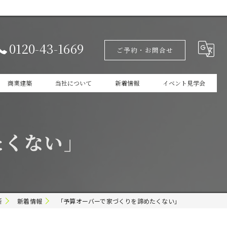
0120-43-1669
ご予約・お問合せ
商業建築
当社について
新着情報
イベント見学会
設計
家づくりの本掲載
たくない」
新築
商業建築
ガレージ
所
新着情報
「予算オーバーで家づくりを諦めたくない」
インテリア