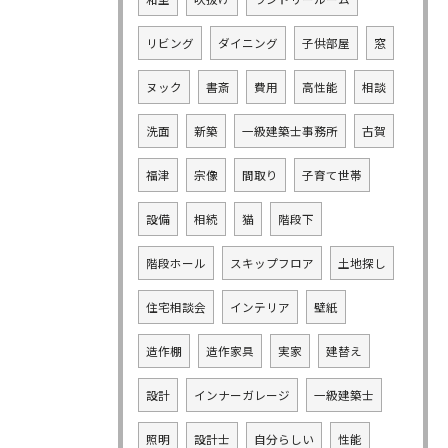
リビング
ダイニング
子供部屋
窓
ヌック
書斎
費用
高性能
相談
洗面
新築
一級建築士事務所
古賀
福津
宗像
間取り
子育て世帯
設備
相続
猫
階段下
階段ホール
スキップフロア
土地探し
住宅相談会
インテリア
壁紙
造作棚
造作家具
実家
建替え
設計
インナーガレージ
一級建築士
照明
設計士
自分らしい
性能