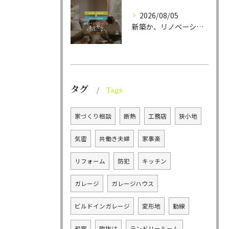
2026/08/05
新築か、リノベーションか。
タグ
Tags
家づくり相談
断熱
工務店
狭小地
気密
共働き夫婦
家事楽
リフォーム
防犯
キッチン
ガレージ
ガレージハウス
ビルドインガレージ
変形地
動線
和室
吹抜け
ランドリールーム