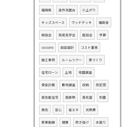
福岡県
造作洗面台
小上がり
キッズスペース
ウッドデッキ
補助金
相談会
完成見学会
座談会
予算
cocoiro
自由設計
コスト重視
施工事例
ルームツアー
家づくり
住宅ローン
土地
地盤調査
資金計画
敷地調査
収納
防犯窓
高性能住宅
高断熱
高気密
耐震
換気
安心
省エネ
光熱費
家事動線
健康
吹き抜け
水廻り