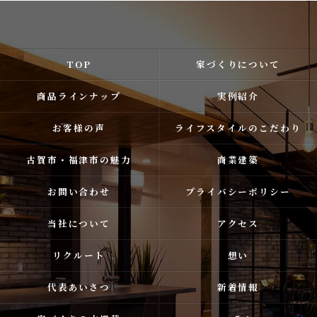
TOP
家づくりについて
商品ラインナップ
実例紹介
お客様の声
ライフスタイルのこだわり
古賀市・福津市の魅力
商業建築
お問い合わせ
プライバシーポリシー
当社について
アクセス
リクルート
想い
代表あいさつ
新着情報