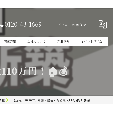
0120-43-1669
ご予約・お問合せ
商業建築
当社について
新着情報
イベント見学会
設計
家づくりの本掲載
10万円！🏠💰
新築
商業建築
ガレージ
情報
【速報】2026年、新築・建替えなら最大110万円！🏠💰
インテリア