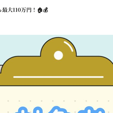
大110万円！🏠💰