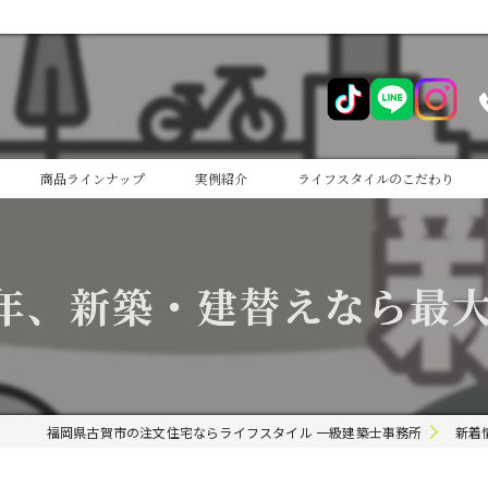
商品ラインナップ
実例紹介
ライフスタイルのこだわり
cocoiro
年、新築・建替えなら最大1
cocoiro+
福岡県古賀市の注文住宅ならライフスタイル 一級建築士事務所
新着