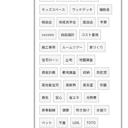
キッズスペース
ウッドデッキ
補助金
相談会
完成見学会
座談会
予算
cocoiro
自由設計
コスト重視
施工事例
ルームツアー
家づくり
住宅ローン
土地
地盤調査
資金計画
敷地調査
収納
防犯窓
高性能住宅
高断熱
高気密
耐震
換気
安心
省エネ
光熱費
家事動線
健康
吹き抜け
水廻り
ペット
平屋
LIXIL
TOTO