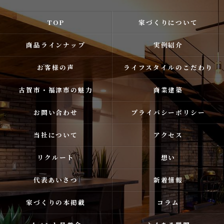
TOP
家づくりについて
商品ラインナップ
実例紹介
お客様の声
ライフスタイルのこだわり
古賀市・福津市の魅力
商業建築
お問い合わせ
プライバシーポリシー
当社について
アクセス
リクルート
想い
代表あいさつ
新着情報
家づくりの本掲載
コラム