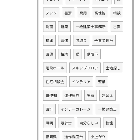
ヌック
書斎
費用
高性能
相談
洗面
新築
一級建築士事務所
古賀
福津
宗像
間取り
子育て世帯
設備
相続
猫
階段下
階段ホール
スキップフロア
土地探し
住宅相談会
インテリア
壁紙
造作棚
造作家具
実家
建替え
設計
インナーガレージ
一級建築士
照明
設計士
自分らしい
性能
福岡県
造作洗面台
小上がり