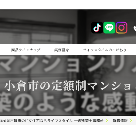
商品ラインナップ
実例紹介
ライフスタイルのこだわり
cocoiro
・小倉市の定額制マンショ
cocoiro+
福岡県古賀市の注文住宅ならライフスタイル 一級建築士事務所
新着情報