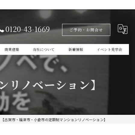
0120-43-1669
ご予約・お問合せ
商業建築
当社について
新着情報
イベント見学会
設計
家づくりの本掲載
ンリノベーション】
新築
商業建築
ガレージ
【古賀市・福津市・小倉市の定額制マンションリノベーション】
インテリア