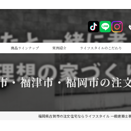
商品ラインナップ
実例紹介
ライフスタイルのこだわり
cocoiro
市・福津市・福岡市の注
cocoiro+
福岡県古賀市の注文住宅ならライフスタイル 一級建築士