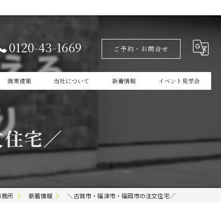
0120-43-1669
ご予約・お問合せ
商業建築
当社について
新着情報
イベント見学会
設計
家づくりの本掲載
文住宅／
新築
商業建築
ガレージ
事務所
新着情報
＼古賀市・福津市・福岡市の注文住宅／
インテリア