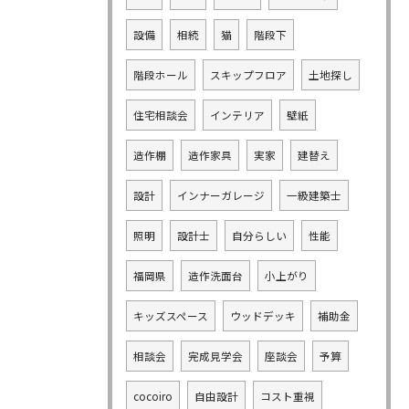
設備
相続
猫
階段下
階段ホール
スキップフロア
土地探し
住宅相談会
インテリア
壁紙
造作棚
造作家具
実家
建替え
設計
インナーガレージ
一級建築士
照明
設計士
自分らしい
性能
福岡県
造作洗面台
小上がり
キッズスペース
ウッドデッキ
補助金
相談会
完成見学会
座談会
予算
cocoiro
自由設計
コスト重視