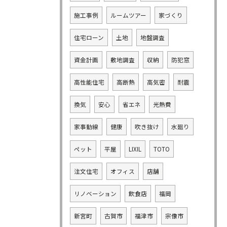
施工事例
ルームツアー
家づくり
住宅ローン
土地
地盤調査
資金計画
敷地調査
収納
防犯窓
高性能住宅
高断熱
高気密
耐震
換気
安心
省エネ
光熱費
家事動線
健康
吹き抜け
水廻り
ペット
平屋
LIXIL
TOTO
注文住宅
オフィス
店舗
リノベーション
飲食店
福岡
新宮町
古賀市
福津市
宗像市