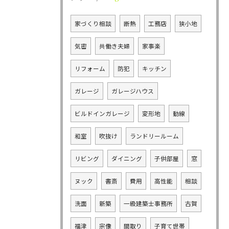
家づくり相談
断熱
工務店
狭小地
気密
共働き夫婦
家事楽
リフォーム
防犯
キッチン
ガレージ
ガレージハウス
ビルドインガレージ
変形地
動線
和室
吹抜け
ランドリールーム
リビング
ダイニング
子供部屋
窓
ヌック
書斎
費用
高性能
相談
洗面
新築
一級建築士事務所
古賀
福津
宗像
間取り
子育て世帯