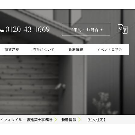
0120-43-1669
ご予約・お問合せ
商業建築
当社について
新着情報
イベント見学会
設計
家づくりの本掲載
新築
商業建築
ガレージ
イフスタイル 一級建築士事務所
新着情報
【注文住宅】
インテリア