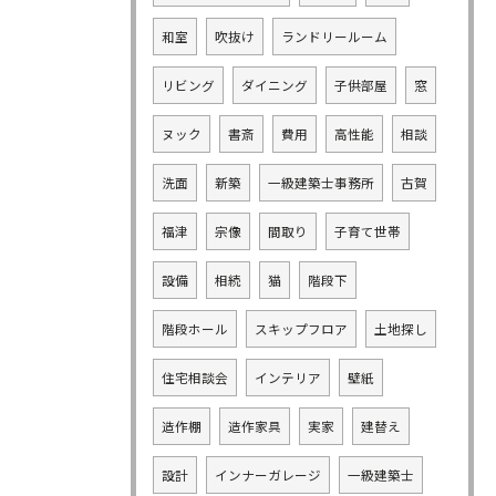
和室
吹抜け
ランドリールーム
リビング
ダイニング
子供部屋
窓
ヌック
書斎
費用
高性能
相談
洗面
新築
一級建築士事務所
古賀
福津
宗像
間取り
子育て世帯
設備
相続
猫
階段下
階段ホール
スキップフロア
土地探し
住宅相談会
インテリア
壁紙
造作棚
造作家具
実家
建替え
設計
インナーガレージ
一級建築士