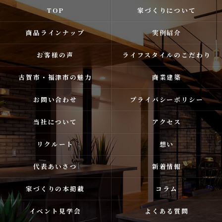
TOP
家づくりについて
商品ラインナップ
実例紹介
お客様の声
ライフスタイルのこだわり
古賀市・福津市の魅力
商業建築
お問い合わせ
プライバシーポリシー
当社について
アクセス
リクルート
想い
代表あいさつ
新着情報
家づくりの本掲載
コラム
イベント見学会
よくある質問