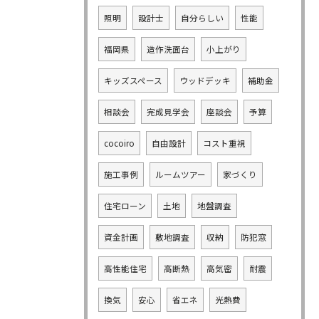
照明
設計士
自分らしい
性能
福岡県
造作洗面台
小上がり
キッズスペース
ウッドデッキ
補助金
相談会
完成見学会
座談会
予算
cocoiro
自由設計
コスト重視
施工事例
ルームツアー
家づくり
住宅ローン
土地
地盤調査
資金計画
敷地調査
収納
防犯窓
高性能住宅
高断熱
高気密
耐震
換気
安心
省エネ
光熱費