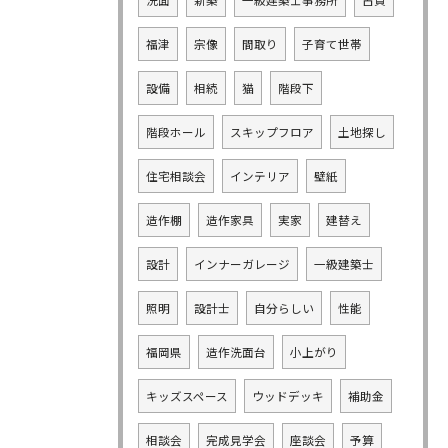
洗面
新築
一級建築士事務所
古賀
福津
宗像
間取り
子育て世帯
設備
相続
猫
階段下
階段ホール
スキップフロア
土地探し
住宅相談会
インテリア
壁紙
造作棚
造作家具
実家
建替え
設計
インナーガレージ
一級建築士
照明
設計士
自分らしい
性能
福岡県
造作洗面台
小上がり
キッズスペース
ウッドデッキ
補助金
相談会
完成見学会
座談会
予算