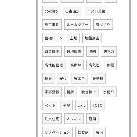
cocoiro
自由設計
コスト重視
施工事例
ルームツアー
家づくり
住宅ローン
土地
地盤調査
資金計画
敷地調査
収納
防犯窓
高性能住宅
高断熱
高気密
耐震
換気
安心
省エネ
光熱費
家事動線
健康
吹き抜け
水廻り
ペット
平屋
LIXIL
TOTO
注文住宅
オフィス
店舗
リノベーション
飲食店
福岡