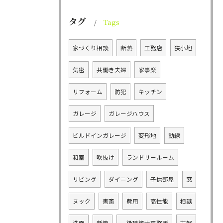
タグ
Tags
家づくり相談
断熱
工務店
狭小地
気密
共働き夫婦
家事楽
リフォーム
防犯
キッチン
ガレージ
ガレージハウス
ビルドインガレージ
変形地
動線
和室
吹抜け
ランドリールーム
リビング
ダイニング
子供部屋
窓
ヌック
書斎
費用
高性能
相談