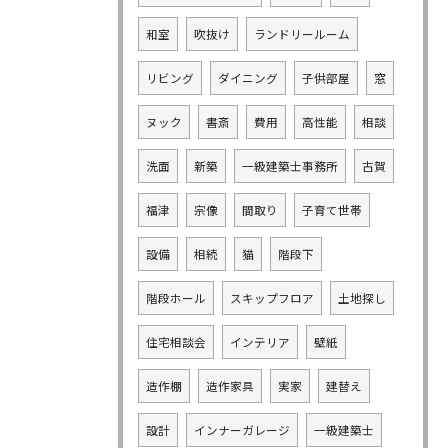
和室
吹抜け
ランドリールーム
リビング
ダイニング
子供部屋
窓
ヌック
書斎
費用
高性能
相談
洗面
新築
一級建築士事務所
古賀
福津
宗像
間取り
子育て世帯
設備
相続
猫
階段下
階段ホール
スキップフロア
土地探し
住宅相談会
インテリア
壁紙
造作棚
造作家具
実家
建替え
設計
インナーガレージ
一級建築士