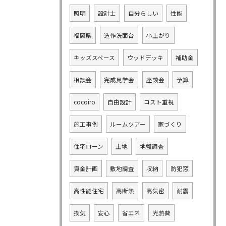
照明
設計士
自分らしい
性能
福岡県
造作洗面台
小上がり
キッズスペース
ウッドデッキ
補助金
相談会
完成見学会
座談会
予算
cocoiro
自由設計
コスト重視
施工事例
ルームツアー
家づくり
住宅ローン
土地
地盤調査
資金計画
敷地調査
収納
防犯窓
高性能住宅
高断熱
高気密
耐震
換気
安心
省エネ
光熱費