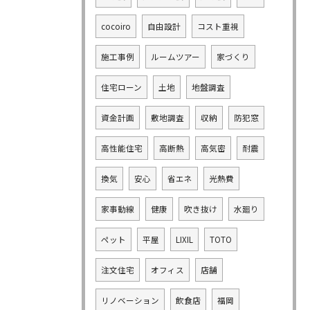
cocoiro
自由設計
コスト重視
施工事例
ルームツアー
家づくり
住宅ローン
土地
地盤調査
資金計画
敷地調査
収納
防犯窓
高性能住宅
高断熱
高気密
耐震
換気
安心
省エネ
光熱費
家事動線
健康
吹き抜け
水廻り
ペット
平屋
LIXIL
TOTO
注文住宅
オフィス
店舗
リノベーション
飲食店
福岡