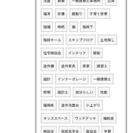
洗面
新築
一級建築士事務所
古賀
福津
宗像
間取り
子育て世帯
設備
相続
猫
階段下
階段ホール
スキップフロア
土地探し
住宅相談会
インテリア
壁紙
造作棚
造作家具
実家
建替え
設計
インナーガレージ
一級建築士
照明
設計士
自分らしい
性能
福岡県
造作洗面台
小上がり
キッズスペース
ウッドデッキ
補助金
相談会
完成見学会
座談会
予算